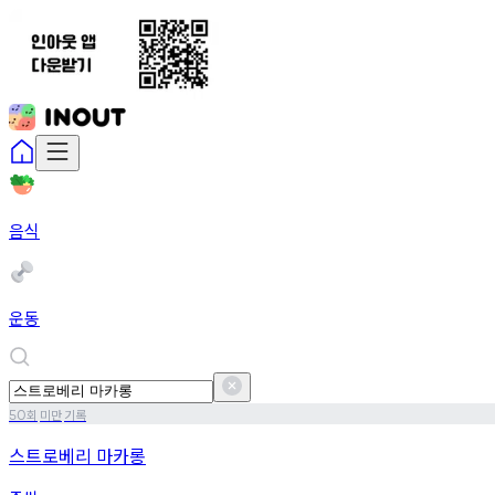
음식
운동
회
미만
기록
50
스트로베리 마카롱