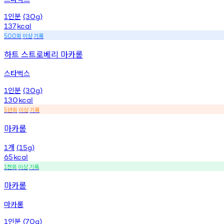
인분
1
(30g)
137
kcal
회
이상
기록
500
하트 스트로베리 마카롱
스타벅스
인분
1
(30g)
130
kcal
만회
이상
기록
5
마카롱
개
1
(15g)
65
kcal
천회
이상
기록
1
마카롱
마카롱
인분
1
(70g)