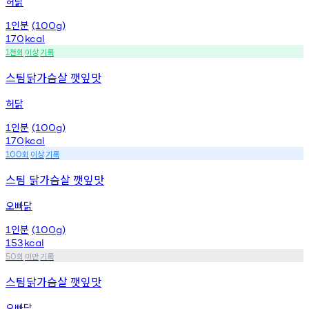
허닭
인분
1
(100g)
170
kcal
천회
이상
기록
1
스팀닭가슴살 깻잎맛
허닭
인분
1
(100g)
170
kcal
회
이상
기록
100
스팀 닭가슴살 깻잎맛
오빠닭
인분
1
(100g)
153
kcal
회
미만
기록
50
스팀닭가슴살 깻잎맛
오빠닭