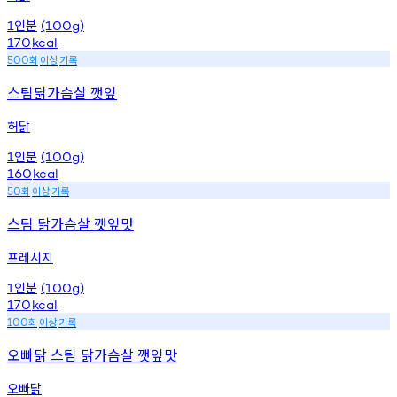
인분
1
(100g)
170
kcal
회
이상
기록
500
스팀닭가슴살 깻잎
허닭
인분
1
(100g)
160
kcal
회
이상
기록
50
스팀 닭가슴살 깻잎맛
프레시지
인분
1
(100g)
170
kcal
회
이상
기록
100
오빠닭 스팀 닭가슴살 깻잎맛
오빠닭