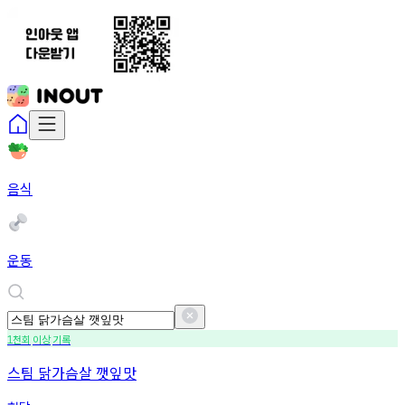
음식
운동
천회
이상
기록
1
스팀 닭가슴살 깻잎맛