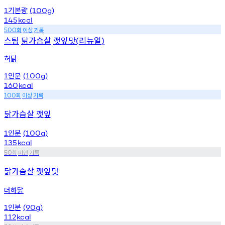
기본량
1
(100g)
145
kcal
회
이상
기록
500
스팀
닭가슴살
깻잎맛
리뉴얼
(
)
허닭
인분
1
(100g)
160
kcal
회
이상
기록
100
닭가슴살 깻잎
인분
1
(100g)
135
kcal
회
미만
기록
50
닭가슴살 깻잎맛
더하닭
인분
1
(90g)
112
kcal