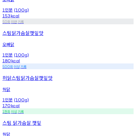
인분
1
(100g)
153
kcal
회
미만
기록
50
스팀닭가슴살깻잎맛
오빠닭
인분
1
(100g)
180
kcal
회
이상
기록
500
허닭스팀닭가슴살깻잎맛
허닭
인분
1
(100g)
170
kcal
천회
이상
기록
1
스팀 닭가슴살 깻잎
허닭