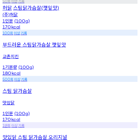
회
미만
기록
50
허닭
스팀닭가슴살
깻잎맛
(
)
주
허닭
(
)
인분
1
(100g)
170
kcal
회
이상
기록
100
부드러운 스팀닭가슴살 깻잎맛
교촌치킨
기본량
1
(100g)
180
kcal
회
이상
기록
500
스팀 닭가슴살
맛있닭
인분
1
(100g)
170
kcal
만회
이상
기록
1
맛있닭 스팀 닭가슴살 오리지널