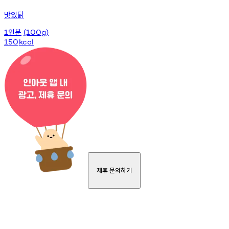
맛있닭
인분
1
(100g)
150
kcal
제휴 문의하기