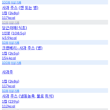
회
이상
기록
100
사과
주스
캔
또는
병
(
)
컵
1
(248g)
117
kcal
회
미만
기록
50
당근라페
식초
(
)
인분
1
(108.5g)
45.9
kcal
회
이상
기록
50
크랜베리
사과
주스
병
-
(
)
컵
1
(245g)
154
kcal
회
이상
기록
100
사과주
컵
1
(248g)
117
kcal
회
이상
기록
50
사과
주스
냉동농축
물로
희석
(
,
)
컵
1
(239g)
112
kcal