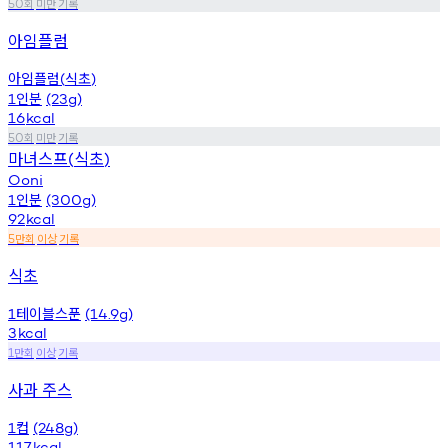
회
미만
기록
50
아임플럼
아임플럼
식초
(
)
인분
1
(23g)
16
kcal
회
미만
기록
50
마녀스프
식초
(
)
Ooni
인분
1
(300g)
92
kcal
만회
이상
기록
5
식초
테이블스푼
1
(14.9g)
3
kcal
만회
이상
기록
1
사과 주스
컵
1
(248g)
117
kcal