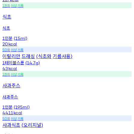
천회
이상
기록
1
식초
식초
인분
1
(15ml)
20
kcal
회
이상
기록
50
이탈리안
드래싱
식초와
기름사용
(
)
테이블스푼
1
(14.7g)
43
kcal
천회
이상
기록
1
사과주스
사과주스
인분
1
(195ml)
4411
kcal
회
이상
기록
50
사과식초
오리지널
(
)