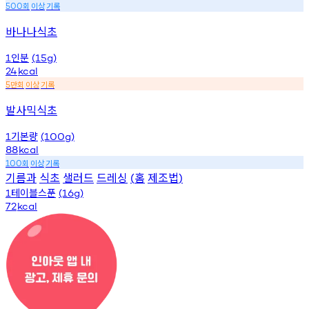
회
이상
기록
500
바나나식초
인분
1
(15g)
24
kcal
만회
이상
기록
5
발사믹식초
기본량
1
(100g)
88
kcal
회
이상
기록
100
기름과
식초
샐러드
드레싱
홈
제조법
(
)
테이블스푼
1
(16g)
72
kcal