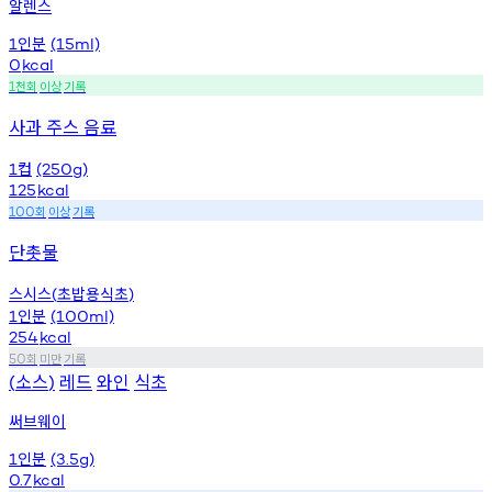
알렌스
인분
1
(15ml)
0
kcal
천회
이상
기록
1
사과 주스 음료
컵
1
(250g)
125
kcal
회
이상
기록
100
단촛물
스시스
초밥용식초
(
)
인분
1
(100ml)
254
kcal
회
미만
기록
50
소스
레드
와인
식초
(
)
써브웨이
인분
1
(3.5g)
0.7
kcal