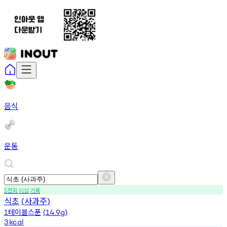
음식
운동
천회
이상
기록
5
식초
사과주
(
)
테이블스푼
1
(14.9g)
3
kcal