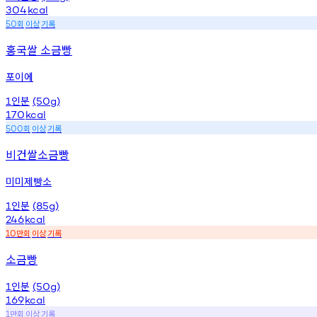
304
kcal
회
이상
기록
50
홍국쌀 소금빵
포이에
인분
1
(50g)
170
kcal
회
이상
기록
500
비건쌀소금빵
미미제빵소
인분
1
(85g)
246
kcal
만회
이상
기록
10
소금빵
인분
1
(50g)
169
kcal
만회
이상
기록
1