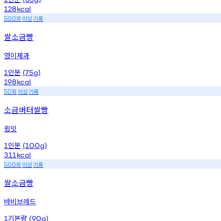
128
kcal
회
이상
기록
500
쌀소금빵
영이제과
인분
1
(75g)
198
kcal
회
이상
기록
50
소금버터쌀빵
윙잇
인분
1
(100g)
311
kcal
회
이상
기록
500
쌀소금빵
바비브레드
기본량
1
(90g)