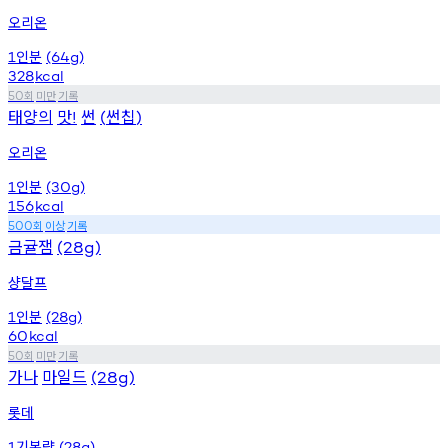
오리온
인분
1
(64g)
328
kcal
회
미만
기록
50
태양의
맛
썬
썬칩
!
(
)
오리온
인분
1
(30g)
156
kcal
회
이상
기록
500
금귤잼
(28g)
샹달프
인분
1
(28g)
60
kcal
회
미만
기록
50
가나
마일드
(28g)
롯데
기본량
1
(28g)