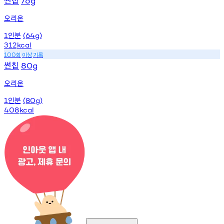
76g
오리온
인분
1
(64g)
312
kcal
회
이상
기록
100
썬칩
80g
오리온
인분
1
(80g)
408
kcal