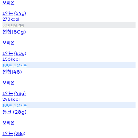
오리온
인분
1
(54g)
278
kcal
회
미만
기록
50
썬칩
(80g)
오리온
인분
1
(80g)
156
kcal
회
이상
기록
100
썬칩
(48)
오리온
인분
1
(48g)
248
kcal
회
이상
기록
100
통크
(28g)
오리온
인분
1
(28g)