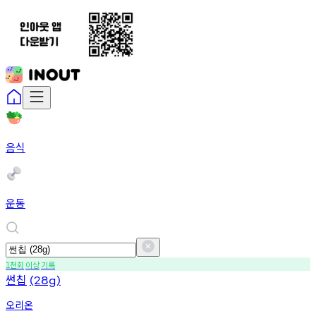
음식
운동
천회
이상
기록
1
썬칩
(28g)
오리온