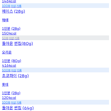
146
kcal
회
이상
기록
100
에이스
(28g)
해태
인분
1
(28g)
150
kcal
회
미만
기록
50
돌아온
썬칩
(80g)
오리온
인분
1
(80g)
416
kcal
회
이상
기록
500
초코파이
(28g)
롯데
인분
1
(28g)
120
kcal
회
이상
기록
100
돌아온
썬칩
(64g)