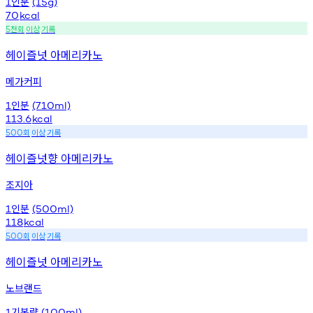
인분
1
(15g)
70
kcal
천회
이상
기록
5
헤이즐넛 아메리카노
메가커피
인분
1
(710ml)
113.6
kcal
회
이상
기록
500
헤이즐넛향 아메리카노
조지아
인분
1
(500ml)
118
kcal
회
이상
기록
500
헤이즐넛 아메리카노
노브랜드
기본량
1
(100ml)