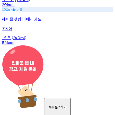
20
kcal
회
이상
기록
100
헤이즐넛향 아메리카노
조지아
인분
1
(240ml)
56
kcal
제휴 문의하기