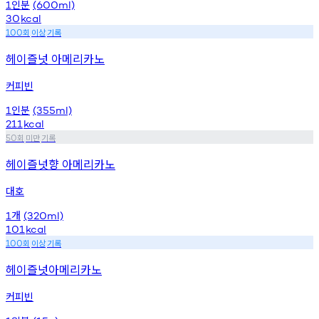
인분
1
(600ml)
30
kcal
회
이상
기록
100
헤이즐넛 아메리카노
커피빈
인분
1
(355ml)
211
kcal
회
미만
기록
50
헤이즐넛향 아메리카노
대호
개
1
(320ml)
101
kcal
회
이상
기록
100
헤이즐넛아메리카노
커피빈