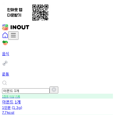
음식
운동
천회
이상
기록
1
아몬드
개
1
인분
1
(1.3g)
7.7
kcal