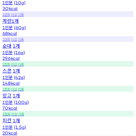
인분
1
(10g)
30
kcal
만회
이상
기록
1
계란
개
1
인분
1
(60g)
68
kcal
만회
이상
기록
1
순대
개
1
인분
1
(16g)
29.6
kcal
천회
이상
기록
1
스콘
개
1
인분
1
(42g)
148
kcal
천회
이상
기록
1
망고
개
1
인분
1
(100g)
70
kcal
천회
이상
기록
5
피칸
개
1
인분
1
(1.5g)
20
kcal