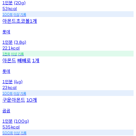
인분
1
(20g)
53
kcal
회
이상
기록
100
아몬드초코볼
개
1
롯데
인분
1
(3.8g)
22.1
kcal
천회
이상
기록
1
아몬드
빼빼로
개
1
롯데
인분
1
(4g)
23
kcal
회
이상
기록
100
구운아몬드
개
10
곰곰
인분
1
(100g)
535
kcal
회
이상
기록
500