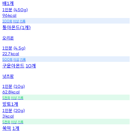
배
개
1
인분
1
(450g)
96
kcal
회
이상
기록
100
통아몬드
개
(1
)
오리온
인분
1
(4.5g)
22.7
kcal
회
이상
기록
500
구운아몬드
개
10
넛츠팜
인분
1
(10g)
62.8
kcal
천회
이상
기록
5
방토
개
1
인분
1
(20g)
3
kcal
천회
이상
기록
5
쑥떡
개
1