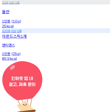
회
미만
기록
50
율란
인분
1
(10g)
25
kcal
회
이상
기록
100
아몬드스틱
개
1
앤티앤스
인분
1
(25g)
85.5
kcal