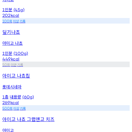
인분
1
(45g)
202
kcal
회
이상
기록
100
딮기나쵸
아미고 나쵸
인분
1
(100g)
449
kcal
회
미만
기록
50
아미고 나쵸칩
롯데시네마
총
내용량
1
(60g)
269
kcal
회
이상
기록
500
아미고 나쵸 그랩앤고 치즈
아미고