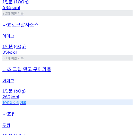
인분
1
(100g)
434
kcal
회
미만
기록
50
나쵸로코살사소스
아미고
인분
1
(40g)
35
kcal
회
미만
기록
50
나쵸 그랩 앤고 구아카몰
아미고
인분
1
(60g)
269
kcal
회
이상
기록
100
나쵸칩
두찜