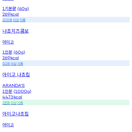
기본량
1
(60g)
269
kcal
회
이상
기록
100
나쵸치즈콤보
아미고
인분
1
(60g)
269
kcal
회
이상
기록
50
아미고 나쵸칩
ARANDA'S
인분
1
(1000g)
4473
kcal
천회
이상
기록
1
아미고나초칩
아미고