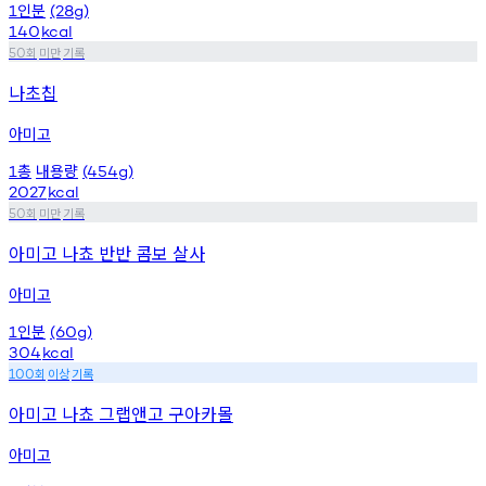
인분
1
(28g)
140
kcal
회
미만
기록
50
나초칩
아미고
총
내용량
1
(454g)
2027
kcal
회
미만
기록
50
아미고 나쵸 반반 콤보 살사
아미고
인분
1
(60g)
304
kcal
회
이상
기록
100
아미고 나쵸 그랩앤고 구아카몰
아미고