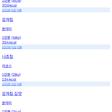
인분
1
(60g)
306
kcal
회
이상
기록
100
감자칩
본아미
인분
1
(68g)
354
kcal
회
이상
기록
500
나쵸칩
리코스
인분
1
(28g)
134
kcal
회
이상
기록
100
감자칩 김맛
본아미
인분
1
(34g)