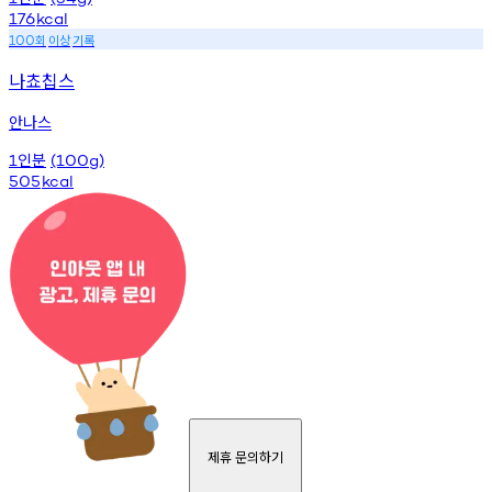
176
kcal
회
이상
기록
100
나쵸칩스
안나스
인분
1
(100g)
505
kcal
제휴 문의하기