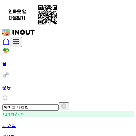
음식
운동
천회
이상
기록
1
나쵸칩