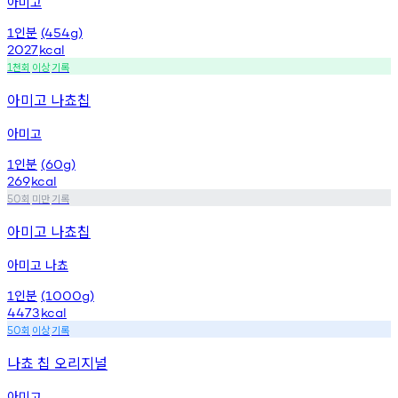
아미고
인분
1
(454g)
2027
kcal
천회
이상
기록
1
아미고 나쵸칩
아미고
인분
1
(60g)
269
kcal
회
미만
기록
50
아미고 나쵸칩
아미고 나쵸
인분
1
(1000g)
4473
kcal
회
이상
기록
50
나쵸 칩 오리지널
아미고