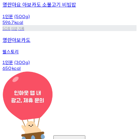
명란마요 아보카도 소불고기 비빔밥
인분
1
(500g)
596.7
kcal
회
미만
기록
50
명란아보카도
웰스토리
인분
1
(300g)
650
kcal