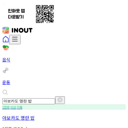
음식
운동
천회
이상
기록
1
아보카도 명란 밥