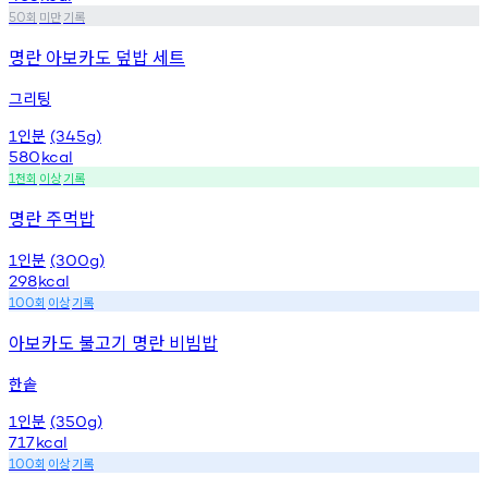
회
미만
기록
50
명란 아보카도 덮밥 세트
그리팅
인분
1
(345g)
580
kcal
천회
이상
기록
1
명란 주먹밥
인분
1
(300g)
298
kcal
회
이상
기록
100
아보카도 불고기 명란 비빔밥
한솥
인분
1
(350g)
717
kcal
회
이상
기록
100