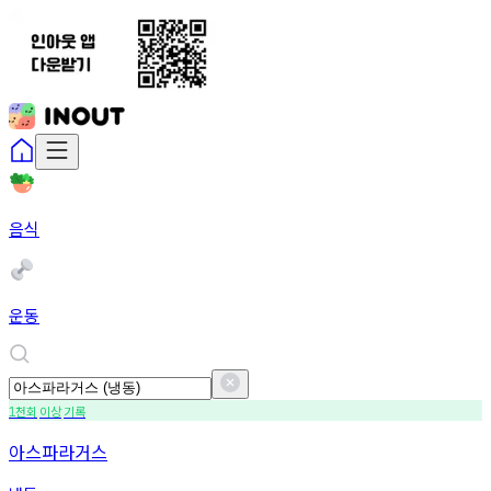
음식
운동
천회
이상
기록
1
아스파라거스