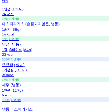
냉동
인분
1
(100g)
24
kcal
천회
이상
기록
1
아스파라거스
손질되지않은
냉동
(
,
)
줄기
1
(58g)
14
kcal
천회
이상
기록
1
당근
냉동
(
)
컵
슬라이스
1
,
(64g)
23
kcal
회
이상
기록
100
오크라
냉동
(
)
기본량
1
(100g)
30
kcal
천회
이상
기록
1
새우
냉동
(
)
인분
1
(12.7g)
9
kcal
회
이상
기록
100
냉동 아스파라거스