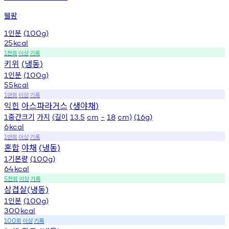
웰팜
인분
1
(100g)
25
kcal
천회
이상
기록
1
키위
냉동
(
)
인분
1
(100g)
55
kcal
만회
이상
기록
1
익힌
아스파라거스
생야채
(
)
중간크기
가지
길이
1
(
13.5
cm
-
18
cm)
(16g)
6
kcal
만회
이상
기록
1
혼합
야채
냉동
(
)
기본량
1
(100g)
64
kcal
천회
이상
기록
5
삼겹살
냉동
(
)
인분
1
(100g)
300
kcal
회
이상
기록
100