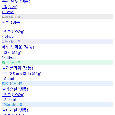
녹색
완두
냉동
(
)
컵
1
(72g)
55
kcal
회
미만
기록
50
난백
냉동
(
)
인분
1
(100g)
45
kcal
만회
이상
기록
1
해쉬
브라운
냉동
(
)
조각
1
(66g)
143
kcal
천회
이상
기록
5
콜리플라워
냉동
(
)
컵
조각
1
(2.5
cm
)
(66g)
16
kcal
회
이상
기록
500
닭가슴살
냉동
(
)
인분
1
(100g)
121
kcal
회
이상
기록
100
닭다리살
냉동
(
)