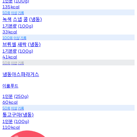
인분
1
(100g)
135
kcal
회
이상
기록
50
녹색
스냅
콩
냉동
(
)
기본량
1
(100g)
33
kcal
회
이상
기록
100
브뤼셀
새싹
냉동
(
)
기본량
1
(100g)
41
kcal
회
미만
기록
50
냉동아스파라거스
이룸푸드
인분
1
(250g)
60
kcal
회
이상
기록
50
통고구마
냉동
(
)
인분
1
(100g)
110
kcal