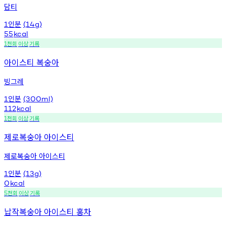
담티
인분
1
(14g)
55
kcal
천회
이상
기록
1
아이스티 복숭아
빙그레
인분
1
(300ml)
112
kcal
천회
이상
기록
1
제로복숭아 아이스티
제로복숭아 아이스티
인분
1
(13g)
0
kcal
천회
이상
기록
5
납작복숭아 아이스티 홍차