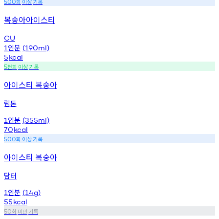
회
이상
기록
500
복숭아아이스티
CU
인분
1
(190ml)
5
kcal
천회
이상
기록
5
아이스티 복숭아
립톤
인분
1
(355ml)
70
kcal
회
이상
기록
500
아이스티 복숭아
담터
인분
1
(14g)
55
kcal
회
미만
기록
50