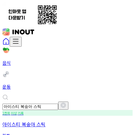
음식
운동
천회
이상
기록
1
아이스티 복숭아 스틱