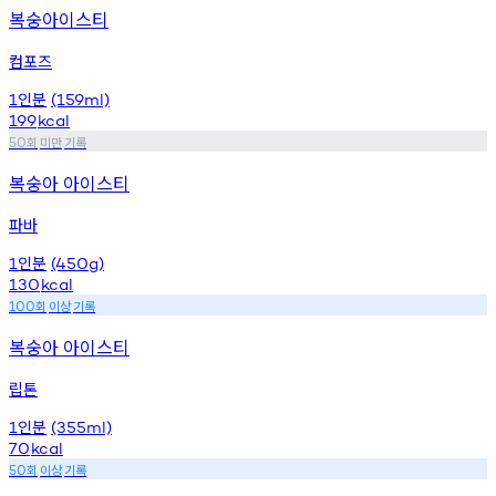
복숭아이스티
컴포즈
인분
1
(159ml)
199
kcal
회
미만
기록
50
복숭아 아이스티
파바
인분
1
(450g)
130
kcal
회
이상
기록
100
복숭아 아이스티
립톤
인분
1
(355ml)
70
kcal
회
이상
기록
50