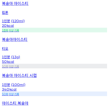
복숭아 아이스티
립폰
인분
1
(120ml)
20
kcal
천회
이상
기록
1
복숭아아이스티
티오
인분
1
(13g)
50
kcal
회
미만
기록
50
복숭아 아이스티 시럽
인분
1
(100ml)
340
kcal
회
이상
기록
50
아이스티 복숭아