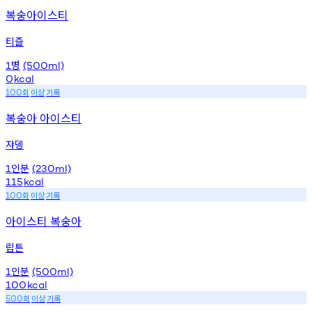
복숭아이스티
티즐
병
1
(500ml)
0
kcal
회
이상
기록
100
복숭아 아이스티
쟈뎅
인분
1
(230ml)
115
kcal
회
이상
기록
100
아이스티 복숭아
립튼
인분
1
(500ml)
100
kcal
회
이상
기록
500