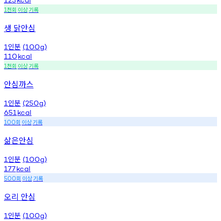
천회
이상
기록
1
생 닭안심
인분
1
(100g)
110
kcal
천회
이상
기록
1
안심까스
인분
1
(250g)
651
kcal
회
이상
기록
100
삶은안심
인분
1
(100g)
177
kcal
회
이상
기록
500
오리 안심
인분
1
(100g)