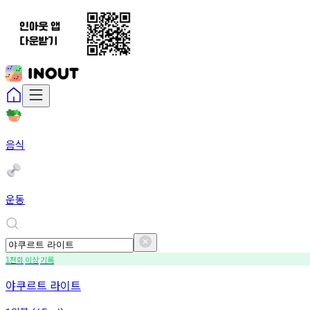
음식
운동
천회
이상
기록
1
야쿠르트 라이트