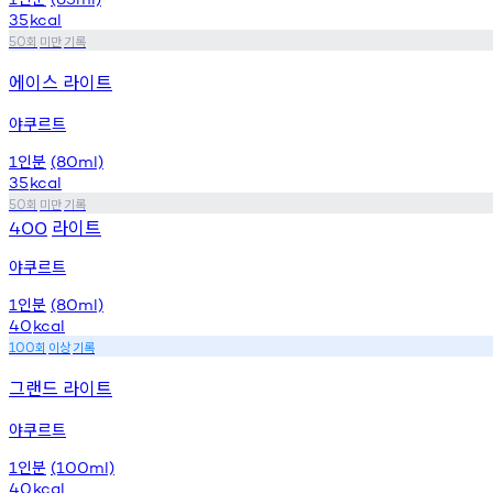
35
kcal
회
미만
기록
50
에이스 라이트
야쿠르트
인분
1
(80ml)
35
kcal
회
미만
기록
50
라이트
400
야쿠르트
인분
1
(80ml)
40
kcal
회
이상
기록
100
그랜드 라이트
야쿠르트
인분
1
(100ml)
40
kcal