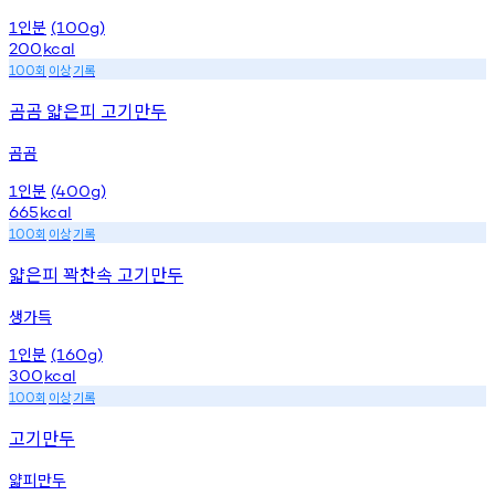
인분
1
(100g)
200
kcal
회
이상
기록
100
곰곰 얇은피 고기만두
곰곰
인분
1
(400g)
665
kcal
회
이상
기록
100
얇은피 꽉찬속 고기만두
생가득
인분
1
(160g)
300
kcal
회
이상
기록
100
고기만두
얇피만두