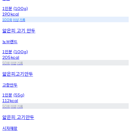
인분
1
(100g)
190
kcal
회
이상
기록
100
얇은피 고기 만두
노브랜드
인분
1
(100g)
205
kcal
회
미만
기록
50
얇은피고기만두
고향만두
인분
1
(55g)
112
kcal
회
미만
기록
50
얇은피 고기만두
시자재왕