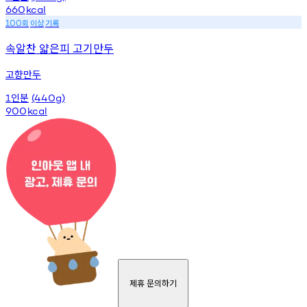
660
kcal
회
이상
기록
100
속알찬 얇은피 고기만두
고향만두
인분
1
(440g)
900
kcal
제휴 문의하기