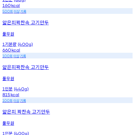
160
kcal
회
이상
기록
500
얇은피꽉찬속 고기만두
풀무원
기본량
1
(400g)
660
kcal
회
이상
기록
100
얇은피꽉찬속 고기만두
풀무원
인분
1
(440g)
815
kcal
회
이상
기록
100
얇은피 꽉찬속 고기만두
풀무원
인분
1
(400g)