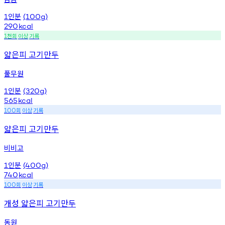
인분
1
(100g)
290
kcal
천회
이상
기록
1
얇은피 고기만두
풀무원
인분
1
(320g)
565
kcal
회
이상
기록
100
얇은피 고기만두
비비고
인분
1
(400g)
740
kcal
회
이상
기록
100
개성 얇은피 고기만두
동원