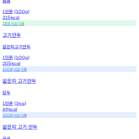
곰곰
인분
1
(100g)
215
kcal
천회
이상
기록
1
고기만두
얇은피고기만두
인분
1
(100g)
205
kcal
회
이상
기록
100
얇은피 고기만두
담두
인분
1
(34g)
69
kcal
회
이상
기록
100
얇은피 고기 만두
곰곰