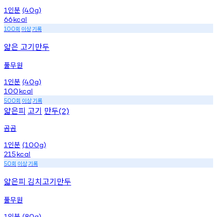
인분
1
(40g)
66
kcal
회
이상
기록
100
얇은 고기만두
풀무원
인분
1
(40g)
100
kcal
회
이상
기록
500
얇은피
고기
만두
(2)
곰곰
인분
1
(100g)
215
kcal
회
이상
기록
50
얇은피 김치고기만두
풀무원
인분
1
(80g)