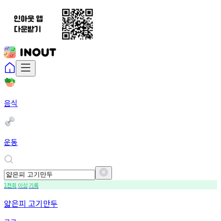
음식
운동
천회
이상
기록
1
얇은피 고기만두