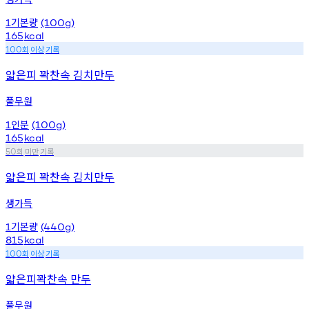
기본량
1
(100g)
165
kcal
회
이상
기록
100
얇은피 꽉찬속 김치만두
풀무원
인분
1
(100g)
165
kcal
회
미만
기록
50
얇은피 꽉찬속 김치만두
생가득
기본량
1
(440g)
815
kcal
회
이상
기록
100
얇은피꽉찬속 만두
풀무원