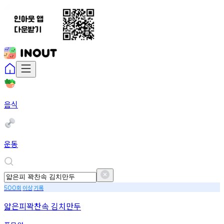
음식
운동
회
이상
기록
500
얇은피꽉찬속 김치만두