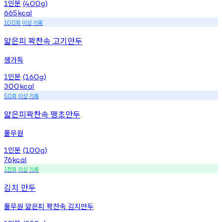
인분
1
(400g)
665
kcal
회
이상
기록
100
얇은피 꽉찬속 고기만두
생가득
인분
1
(160g)
300
kcal
회
이상
기록
50
얇은피꽉찬속 땡초만두
풀무원
인분
1
(100g)
76
kcal
천회
이상
기록
1
김치 만두
풀무원 얇은피 꽉찬속 김치만두