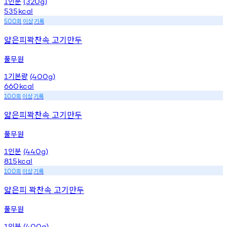
인분
1
(320g)
535
kcal
회
이상
기록
500
얇은피꽉찬속 고기만두
풀무원
기본량
1
(400g)
660
kcal
회
이상
기록
100
얇은피꽉찬속 고기만두
풀무원
인분
1
(440g)
815
kcal
회
이상
기록
100
얇은피 꽉찬속 고기만두
풀무원
인분
1
(400g)