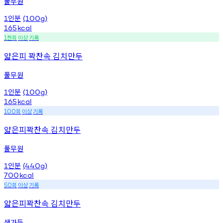
풀무원
인분
1
(100g)
165
kcal
천회
이상
기록
1
얇은피 꽉찬속 김치만두
풀무원
인분
1
(100g)
165
kcal
회
이상
기록
100
얇은피꽉찬속 김치만두
풀무원
인분
1
(440g)
700
kcal
회
이상
기록
50
얇은피꽉찬속 김치만두
생가득