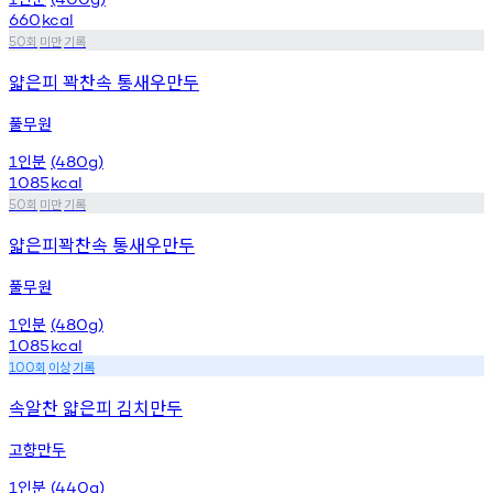
660
kcal
회
미만
기록
50
얇은피 꽉찬속 통새우만두
풀무원
인분
1
(480g)
1085
kcal
회
미만
기록
50
얇은피꽉찬속 통새우만두
풀무원
인분
1
(480g)
1085
kcal
회
이상
기록
100
속알찬 얇은피 김치만두
고향만두
인분
1
(440g)