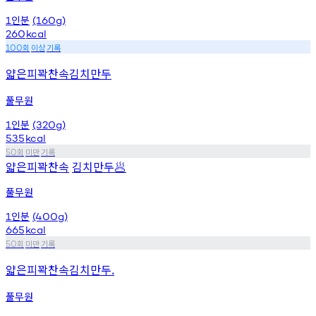
인분
1
(160g)
260
kcal
회
이상
기록
100
얇은피꽉찬속김치만두
풀무원
인분
1
(320g)
535
kcal
회
미만
기록
50
얇은피꽉찬속
김치만두
🥟
풀무원
인분
1
(400g)
665
kcal
회
미만
기록
50
얇은피꽉찬속김치만두.
풀무원