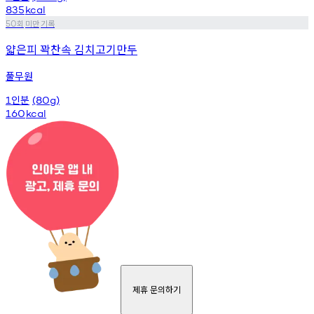
835
kcal
회
미만
기록
50
얇은피 꽉찬속 김치고기만두
풀무원
인분
1
(80g)
160
kcal
제휴 문의하기