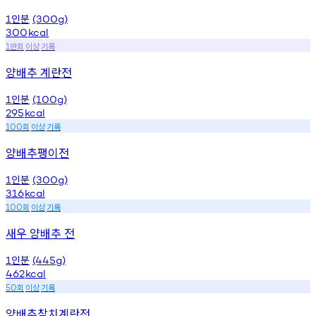
인분
1
(300g)
300
kcal
만회
이상
기록
1
양배추 계란전
인분
1
(100g)
295
kcal
회
이상
기록
100
양배추팽이전
인분
1
(300g)
316
kcal
회
이상
기록
100
새우 양배추 전
인분
1
(445g)
462
kcal
회
이상
기록
50
양배추참치계란전