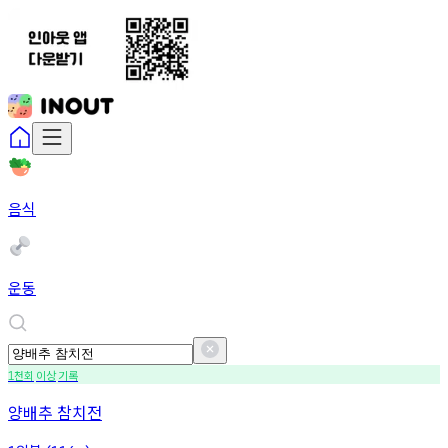
음식
운동
천회
이상
기록
1
양배추 참치전