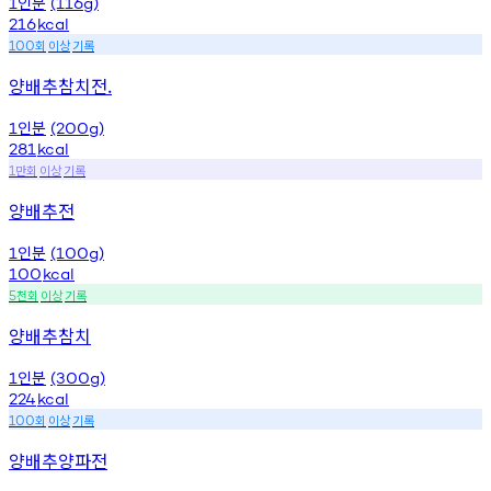
인분
1
(116g)
216
kcal
회
이상
기록
100
양배추참치전.
인분
1
(200g)
281
kcal
만회
이상
기록
1
양배추전
인분
1
(100g)
100
kcal
천회
이상
기록
5
양배추참치
인분
1
(300g)
224
kcal
회
이상
기록
100
양배추양파전