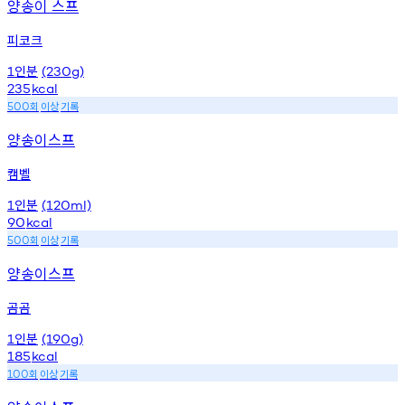
양송이 스프
피코크
인분
1
(230g)
235
kcal
회
이상
기록
500
양송이스프
캠벨
인분
1
(120ml)
90
kcal
회
이상
기록
500
양송이스프
곰곰
인분
1
(190g)
185
kcal
회
이상
기록
100