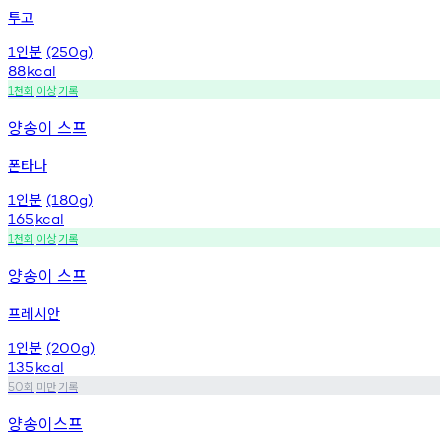
투고
인분
1
(250g)
88
kcal
천회
이상
기록
1
양송이 스프
폰타나
인분
1
(180g)
165
kcal
천회
이상
기록
1
양송이 스프
프레시안
인분
1
(200g)
135
kcal
회
미만
기록
50
양송이스프