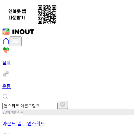
음식
운동
회
미만
기록
50
아몬드 밀크 언스위트