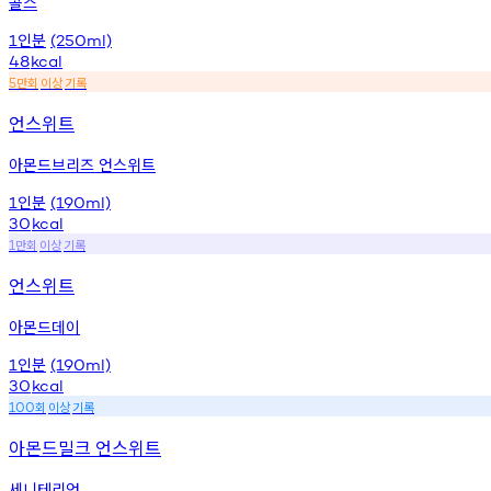
콜스
인분
1
(250ml)
48
kcal
만회
이상
기록
5
언스위트
아몬드브리즈 언스위트
인분
1
(190ml)
30
kcal
만회
이상
기록
1
언스위트
아몬드데이
인분
1
(190ml)
30
kcal
회
이상
기록
100
아몬드밀크 언스위트
세니테리엄