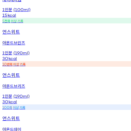
인분
1
(100ml)
15
kcal
천회
이상
기록
5
언스위트
아몬드브린즈
인분
1
(190ml)
30
kcal
만회
이상
기록
10
언스위트
아몬드브리즈
인분
1
(190ml)
30
kcal
회
이상
기록
100
언스위트
아몬드데이
_