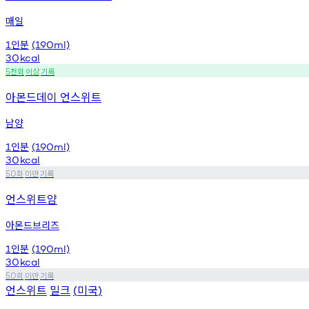
매일
인분
1
(190ml)
30
kcal
천회
이상
기록
5
아몬드데이 언스위트
남양
인분
1
(190ml)
30
kcal
회
미만
기록
50
언스위트얌
아몬드브리즈
인분
1
(190ml)
30
kcal
회
미만
기록
50
언스위트
밀크
미국
(
)