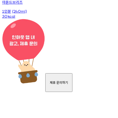
아몬드브리즈
인분
1
(240ml)
30
kcal
제휴 문의하기