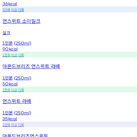
36
kcal
회
이상
기록
50
언스위트 소이밀크
실크
인분
1
(250ml)
90
kcal
천회
이상
기록
1
아몬드브리즈 언스위트 라떼
인분
1
(250ml)
50
kcal
천회
이상
기록
1
언스위트 라떼
인분
1
(250ml)
35
kcal
만회
이상
기록
1
아몬드브리즈언스위트