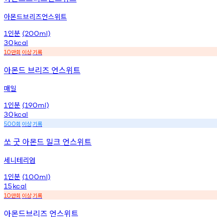
아몬드브리즈언스위트
인분
1
(200ml)
30
kcal
만회
이상
기록
10
아몬드 브리즈 언스위트
매일
인분
1
(190ml)
30
kcal
회
이상
기록
500
쏘 굿 아몬드 밀크 언스위트
세니테리엄
인분
1
(100ml)
15
kcal
만회
이상
기록
10
아몬드브리즈 언스위트