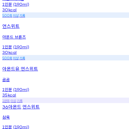
인분
1
(190ml)
30
kcal
회
이상
기록
500
언스위트
아몬드 브론즈
인분
1
(190ml)
30
kcal
회
이상
기록
500
아몬드유 언스위트
곰곰
인분
1
(190ml)
35
kcal
만회
이상
기록
1
아몬드
언스위트
36
삼육
인분
1
(190ml)