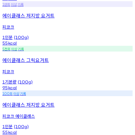
만회
이상
기록
1
에이클래스 저지방 요거트
피코크
인분
1
(100g)
55
kcal
천회
이상
기록
5
에이클래스 그릭요거트
피코크
기본량
1
(100g)
95
kcal
회
이상
기록
100
에이클래스 저지방 요거트
피코크 에이클래스
인분
1
(100g)
55
kcal