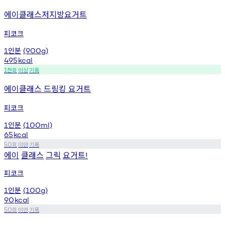
에이클래스저지방요거트
피코크
인분
1
(900g)
495
kcal
천회
이상
기록
1
에이클래스 드링킹 요거트
피코크
인분
1
(100ml)
65
kcal
회
미만
기록
50
에이
클래스
그릭
요거트
!
피코크
인분
1
(100g)
90
kcal
회
미만
기록
50