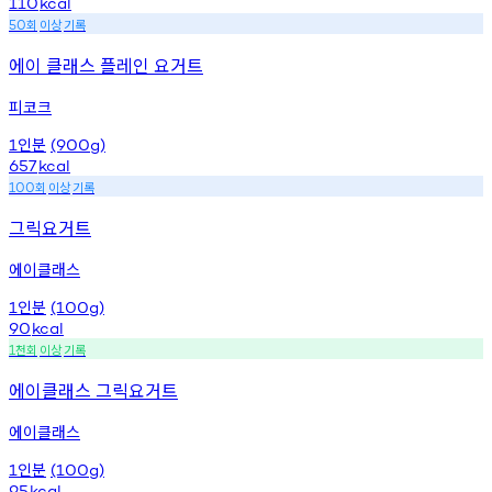
110
kcal
회
이상
기록
50
에이 클래스 플레인 요거트
피코크
인분
1
(900g)
657
kcal
회
이상
기록
100
그릭요거트
에이클래스
인분
1
(100g)
90
kcal
천회
이상
기록
1
에이클래스 그릭요거트
에이클래스
인분
1
(100g)
95
kcal