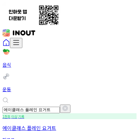
음식
운동
천회
이상
기록
1
에이클래스 플레인 요거트