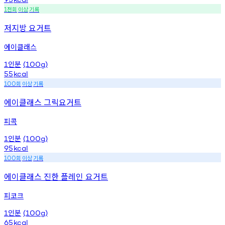
천회
이상
기록
1
저지방 요거트
에이클래스
인분
1
(100g)
55
kcal
회
이상
기록
100
에이클래스 그릭요거트
피콕
인분
1
(100g)
95
kcal
회
이상
기록
100
에이클래스 진한 플레인 요거트
피코크
인분
1
(100g)
65
kcal