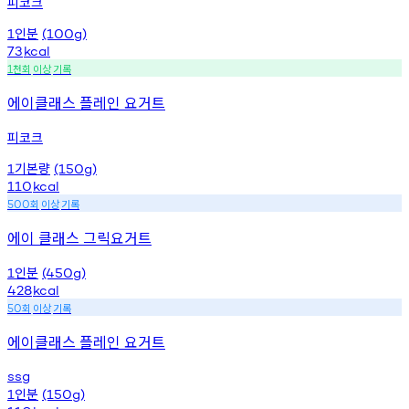
피코크
인분
1
(100g)
73
kcal
천회
이상
기록
1
에이클래스 플레인 요거트
피코크
기본량
1
(150g)
110
kcal
회
이상
기록
500
에이 클래스 그릭요거트
인분
1
(450g)
428
kcal
회
이상
기록
50
에이클래스 플레인 요거트
ssg
인분
1
(150g)