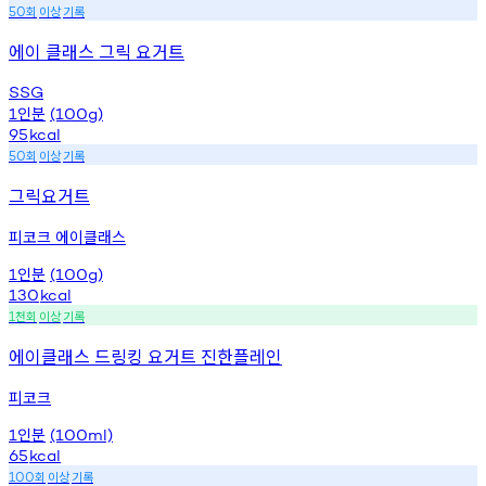
회
이상
기록
50
에이 클래스 그릭 요거트
SSG
인분
1
(100g)
95
kcal
회
이상
기록
50
그릭요거트
피코크 에이클래스
인분
1
(100g)
130
kcal
천회
이상
기록
1
에이클래스 드링킹 요거트 진한플레인
피코크
인분
1
(100ml)
65
kcal
회
이상
기록
100