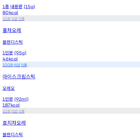
총
내용량
1
(15g)
80
kcal
회
미만
기록
50
홍차오레
블렌디스틱
인분
1
(9.5g)
46
kcal
회
이상
기록
100
아이스크림스틱
오레오
인분
1
(92ml)
187
kcal
회
미만
기록
50
호지차오레
블렌디스틱