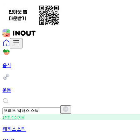
음식
운동
천회
이상
기록
1
웨하스스틱