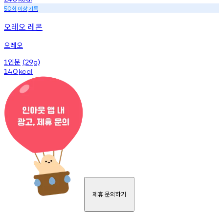
회
이상
기록
50
오레오 레몬
오레오
인분
1
(29g)
140
kcal
제휴 문의하기