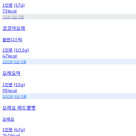
인분
1
(17g)
73
kcal
회
미만
기록
50
코코아오레
블렌디스틱
인분
1
(10.3g)
47
kcal
회
이상
기록
100
오레오떡
인분
1
(15g)
95
kcal
회
이상
기록
500
오레오 레드벨벳
오레오
인분
1
(47g)
240
kcal