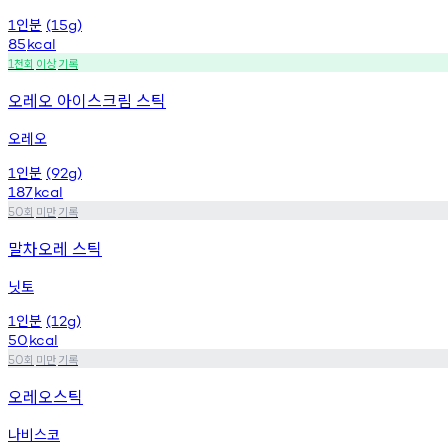
인분
1
(15g)
85
kcal
천회
이상
기록
1
오레오 아이스크림 스틱
오레오
인분
1
(92g)
187
kcal
회
미만
기록
50
말차오레 스틱
닛토
인분
1
(12g)
50
kcal
회
미만
기록
50
오레오스틱
나비스코