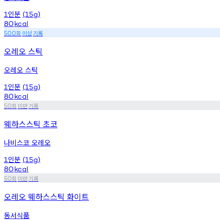
인분
1
(15g)
80
kcal
회
이상
기록
500
오레오 스틱
오레오 스틱
인분
1
(15g)
80
kcal
회
미만
기록
50
웨하스스틱 초코
나비스코 오레오
인분
1
(15g)
80
kcal
회
미만
기록
50
오레오 웨하스스틱 화이트
동서식품