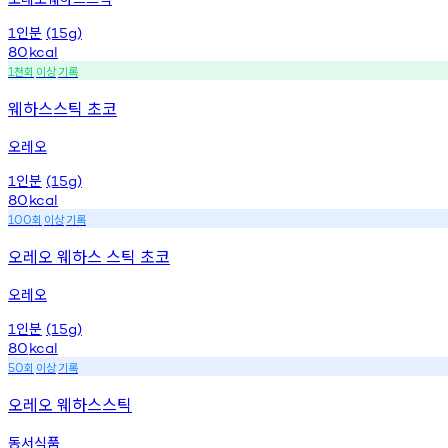
인분
1
(15g)
80
kcal
천회
이상
기록
1
웨하스스틱 초코
오레오
인분
1
(15g)
80
kcal
회
이상
기록
100
오레오 웨하스 스틱 초코
오레오
인분
1
(15g)
80
kcal
회
이상
기록
50
오레오 웨하스스틱
동서식품