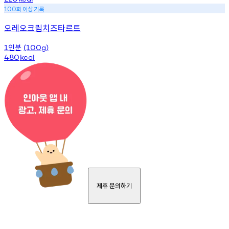
회
이상
기록
100
오레오크림치즈타르트
인분
1
(100g)
480
kcal
제휴 문의하기