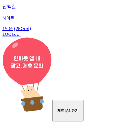
단백질
하이뮨
인분
1
(250ml)
100
kcal
제휴 문의하기