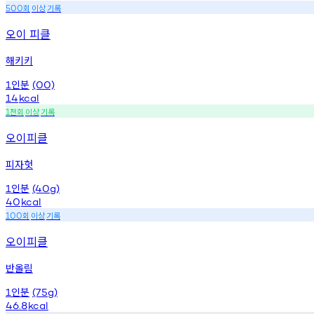
회
이상
기록
500
오이 피클
해키키
인분
1
(00)
14
kcal
천회
이상
기록
1
오이피클
피자헛
인분
1
(40g)
40
kcal
회
이상
기록
100
오이피클
반올림
인분
1
(75g)
46.8
kcal