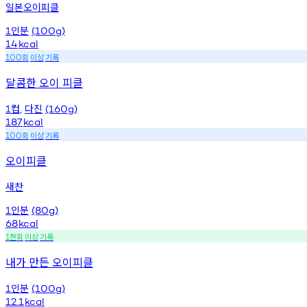
일본오이피클
인분
1
(100g)
14
kcal
회
이상
기록
100
달콤한 오이 피클
컵
다진
1
,
(160g)
187
kcal
회
이상
기록
100
오이피클
새찬
인분
1
(80g)
68
kcal
천회
이상
기록
1
내가 만든 오이피클
인분
1
(100g)
12.1
kcal