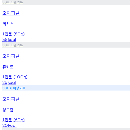
회
미만
기록
50
오이피클
리치스
인분
1
(80g)
55
kcal
회
미만
기록
50
오이피클
쥬카토
인분
1
(100g)
26
kcal
회
이상
기록
500
오이피클
싱그람
인분
1
(60g)
20
kcal