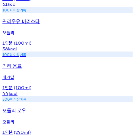
61
kcal
회
이상
기록
100
귀리우유 바리스타
오틀리
인분
1
(100ml)
56
kcal
회
이상
기록
100
귀리 음료
베가밀
인분
1
(100ml)
44
kcal
회
이상
기록
500
오틀리 로우
오틀리
인분
1
(240ml)