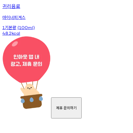
귀리음료
마이너피겨스
기본량
1
(100ml)
48.2
kcal
제휴 문의하기