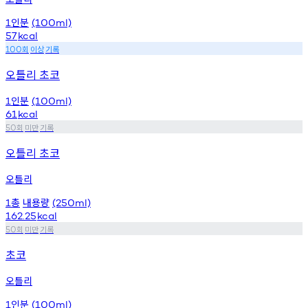
인분
1
(100ml)
57
kcal
회
이상
기록
100
오틀리 초코
인분
1
(100ml)
61
kcal
회
미만
기록
50
오틀리 초코
오틀리
총
내용량
1
(250ml)
162.25
kcal
회
미만
기록
50
초코
오틀리
인분
1
(100ml)