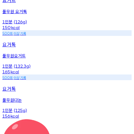
풀무원 요거톡
인분
1
(126g)
150
kcal
회
이상
기록
500
요거톡
풀무원요거트
인분
1
(132.3g)
165
kcal
회
이상
기록
500
요거톡
풀무원다논
인분
1
(125g)
156
kcal