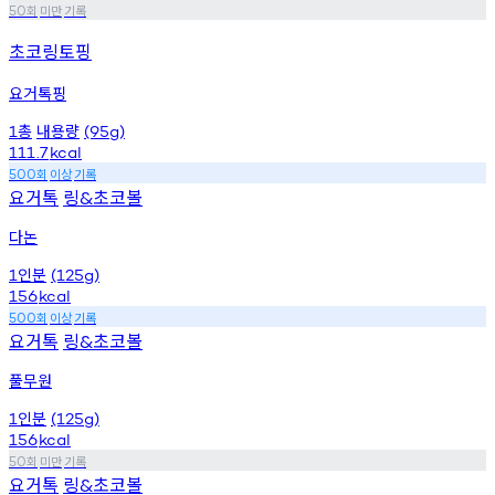
회
미만
기록
50
초코링토핑
요거톡핑
총
내용량
1
(95g)
111.7
kcal
회
이상
기록
500
요거톡
링
초코볼
&
다논
인분
1
(125g)
156
kcal
회
이상
기록
500
요거톡
링
초코볼
&
풀무원
인분
1
(125g)
156
kcal
회
미만
기록
50
요거톡
링
초코볼
&