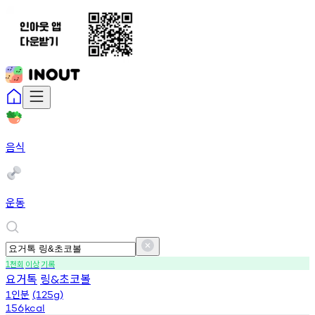
음식
운동
천회
이상
기록
1
요거톡
링
초코볼
&
인분
1
(125g)
156
kcal