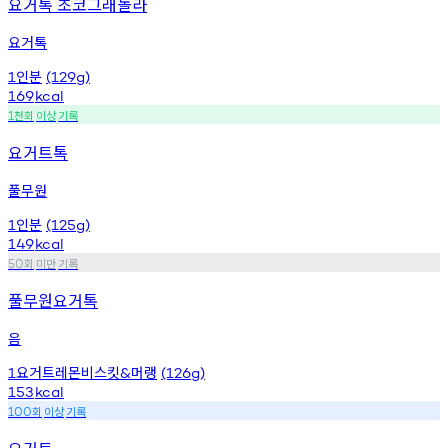
요거톡 초코그래놀라
요거톡
인분
1
(129g)
169
kcal
천회
이상
기록
1
요거트톡
풀무원
인분
1
(125g)
149
kcal
회
미만
기록
50
풀무원요거톡
음
요거트레몬비스킷
머랭
1
&
(126g)
153
kcal
회
이상
기록
100
요거트