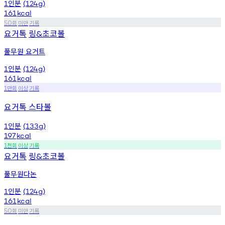
인분
1
(124g)
161
kcal
회
미만
기록
50
요거톡
링
초코볼
&
풀무원 요거트
인분
1
(124g)
161
kcal
만회
이상
기록
1
요거톡 스타볼
인분
1
(133g)
197
kcal
천회
이상
기록
1
요거톡
링
초코볼
&
풀무원다논
인분
1
(124g)
161
kcal
회
미만
기록
50