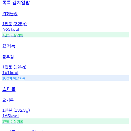
톡톡 김치알밥
위허들링
인분
1
(325g)
465
kcal
천회
이상
기록
1
요거톡
풀무원
인분
1
(124g)
161
kcal
회
이상
기록
100
스타볼
요거톡
인분
1
(132.3g)
165
kcal
천회
이상
기록
1