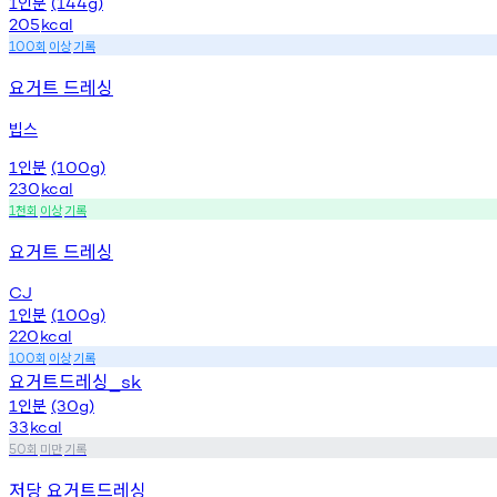
인분
1
(144g)
205
kcal
회
이상
기록
100
요거트 드레싱
빕스
인분
1
(100g)
230
kcal
천회
이상
기록
1
요거트 드레싱
CJ
인분
1
(100g)
220
kcal
회
이상
기록
100
요거트드레싱
_sk
인분
1
(30g)
33
kcal
회
미만
기록
50
저당 요거트드레싱