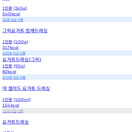
인분
1
(245g)
540
kcal
회
이상
기록
50
그릭요거트 참깨드레싱
인분
1
(100g)
317
kcal
회
이상
기록
100
요거트드레싱
그릭
(
)
인분
1
(90g)
82
kcal
회
이상
기록
100
야 샐러드 요거트 드레싱
인분
1
(100ml)
154
kcal
회
미만
기록
50
요거트드레싱