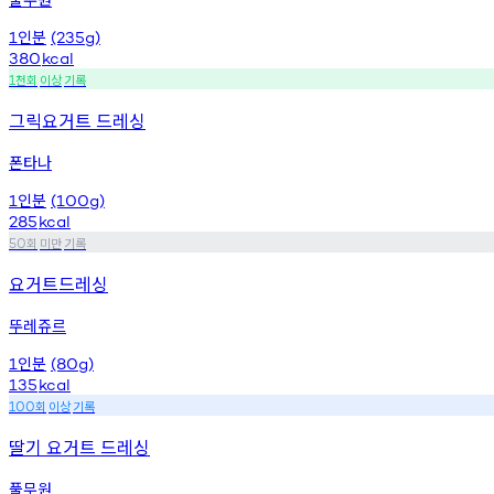
인분
1
(235g)
380
kcal
천회
이상
기록
1
그릭요거트 드레싱
폰타나
인분
1
(100g)
285
kcal
회
미만
기록
50
요거트드레싱
뚜레쥬르
인분
1
(80g)
135
kcal
회
이상
기록
100
딸기 요거트 드레싱
풀무원