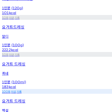
인분
1
(120g)
101
kcal
회
미만
기록
50
요거트드레싱
알디
인분
1
(100g)
222.2
kcal
회
미만
기록
50
요거트 드레싱
퀴네
인분
1
(100ml)
183
kcal
회
이상
기록
100
요거트 드레싱
백설