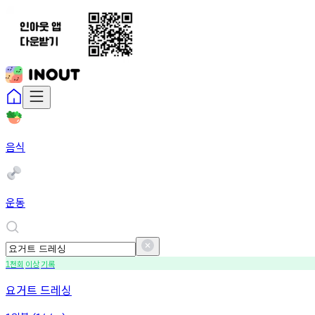
음식
운동
천회
이상
기록
1
요거트 드레싱