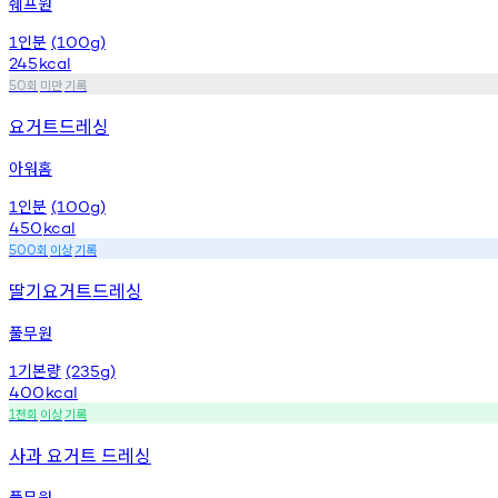
쉐프원
인분
1
(100g)
245
kcal
회
미만
기록
50
요거트드레싱
아워홈
인분
1
(100g)
450
kcal
회
이상
기록
500
딸기요거트드레싱
풀무원
기본량
1
(235g)
400
kcal
천회
이상
기록
1
사과 요거트 드레싱
풀무원