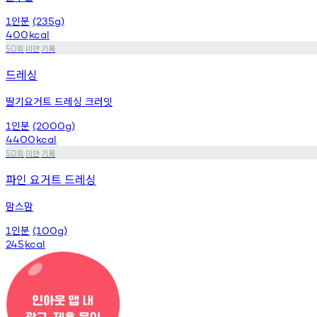
인분
1
(235g)
400
kcal
회
미만
기록
50
드레싱
딸기요거트 드레싱 크러잇
인분
1
(2000g)
4400
kcal
회
미만
기록
50
파인 요거트 드레싱
맘스맘
인분
1
(100g)
245
kcal