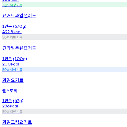
천회
이상
기록
1
요거트과일샐러드
인분
1
(670g)
492.8
kcal
회
미만
기록
50
견과일두유요거트
인분
1
(100g)
200
kcal
회
이상
기록
50
과일요거트
웰스토리
인분
1
(67g)
286
kcal
회
미만
기록
50
과일그릭요거트