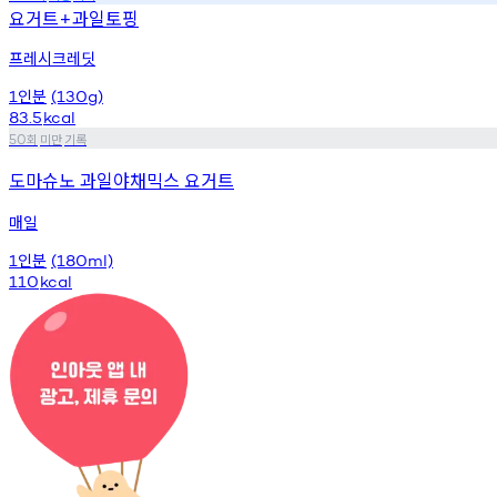
요거트
과일토핑
+
프레시크레딧
인분
1
(130g)
83.5
kcal
회
미만
기록
50
도마슈노 과일야채믹스 요거트
매일
인분
1
(180ml)
110
kcal