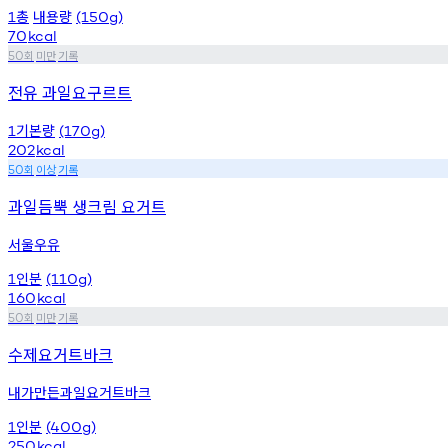
총
내용량
1
(150g)
70
kcal
회
미만
기록
50
전유 과일요구르트
기본량
1
(170g)
202
kcal
회
이상
기록
50
과일듬뿍 생크림 요거트
서울우유
인분
1
(110g)
160
kcal
회
미만
기록
50
수제요거트바크
내가만든과일요거트바크
인분
1
(400g)
250
kcal