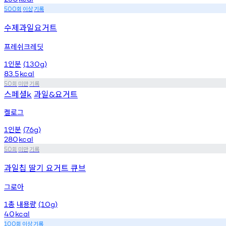
회
이상
기록
500
수제과일요거트
프레쉬크레딧
인분
1
(130g)
83.5
kcal
회
미만
기록
50
스페셜
과일
요거트
k
&
켈로그
인분
1
(76g)
280
kcal
회
미만
기록
50
과일칩 딸기 요거트 큐브
그로아
총
내용량
1
(10g)
40
kcal
회
이상
기록
100