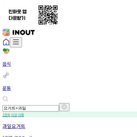
음식
운동
천회
이상
기록
1
과일요거트