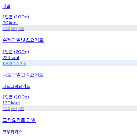
매일
인분
1
(100g)
90
kcal
회
미만
기록
50
수제과일넛츠요거트
인분
1
(200g)
223
kcal
회
이상
기록
100
니트과일그릭요거트
니트그릭요거트
인분
1
(100g)
120
kcal
회
미만
기록
50
그릭요거트 과일
코우카키스