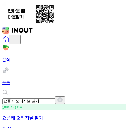
음식
운동
천회
이상
기록
1
요플레 오리지널 딸기