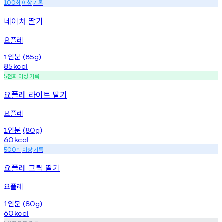
회
이상
기록
100
네이처 딸기
요플레
인분
1
(85g)
85
kcal
천회
이상
기록
5
요플레 라이트 딸기
요플레
인분
1
(80g)
60
kcal
회
이상
기록
500
요플레 그릭 딸기
요플레
인분
1
(80g)
60
kcal