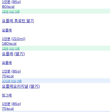
인분
1
(85g)
80
kcal
천회
이상
기록
1
요플레 프로틴 딸기
요플레
인분
1
(210ml)
180
kcal
천회
이상
기록
1
요플레
딸기
(
)
요플레
인분
1
(85g)
75
kcal
회
이상
기록
100
요플레오리지널
딸기
(
)
빙그레
인분
1
(85g)
75
kcal