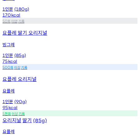
인분
1
(180g)
170
kcal
회
미만
기록
50
요플레 딸기 오리지널
빙그레
인분
1
(85g)
75
kcal
회
이상
기록
500
요플레 오리지널
요플레
인분
1
(90g)
95
kcal
천회
이상
기록
5
오리지널
딸기
(85g)
요플레