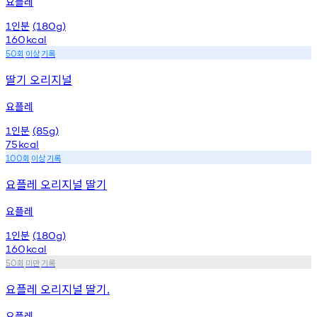
요플레
인분
1
(180g)
160
kcal
회
이상
기록
50
딸기 오리지널
요플레
인분
1
(85g)
75
kcal
회
이상
기록
100
요플레 오리지널 딸기
요플레
인분
1
(180g)
160
kcal
회
미만
기록
50
요플레 오리지널 딸기.
요플레