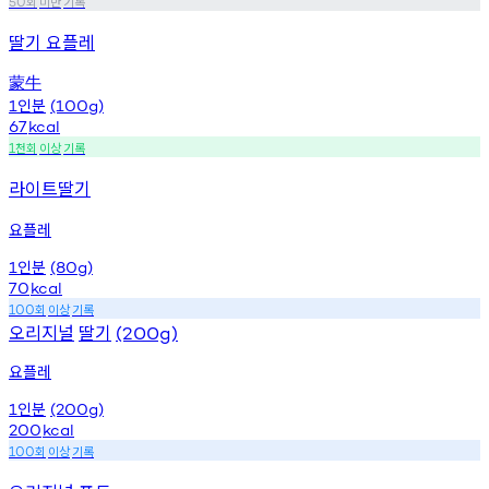
회
미만
기록
50
딸기 요플레
蒙牛
인분
1
(100g)
67
kcal
천회
이상
기록
1
라이트딸기
요플레
인분
1
(80g)
70
kcal
회
이상
기록
100
오리지널
딸기
(200g)
요플레
인분
1
(200g)
200
kcal
회
이상
기록
100