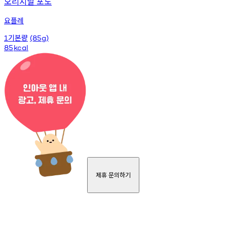
오리지널 포도
요플레
기본량
1
(85g)
85
kcal
제휴 문의하기