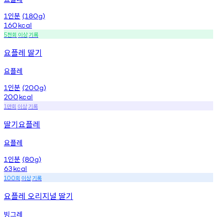
인분
1
(180g)
160
kcal
천회
이상
기록
5
요플레 딸기
요플레
인분
1
(200g)
200
kcal
만회
이상
기록
1
딸기요플레
요플레
인분
1
(80g)
63
kcal
회
이상
기록
100
요플레 오리지널 딸기
빙그레