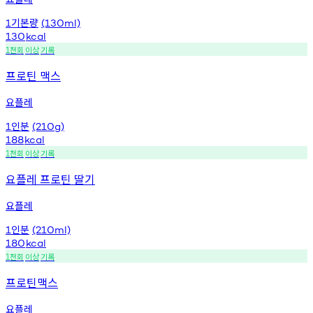
기본량
1
(130ml)
130
kcal
천회
이상
기록
1
프로틴 맥스
요플레
인분
1
(210g)
188
kcal
천회
이상
기록
1
요플레 프로틴 딸기
요플레
인분
1
(210ml)
180
kcal
천회
이상
기록
1
프로틴맥스
요플레