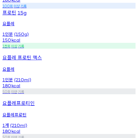
회
이상
기록
100
프로틴
15g
요플레
인분
1
(150g)
150
kcal
천회
이상
기록
1
요플레 프로틴 맥스
요플레
인분
1
(210ml)
180
kcal
회
미만
기록
50
요플레프로티인
요플레프로틴
개
1
(210ml)
180
kcal
회
미만
기록
50