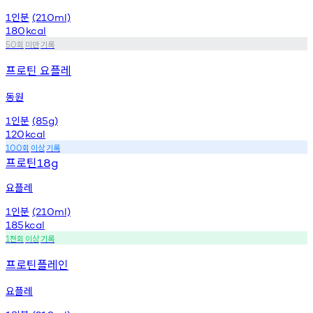
인분
1
(210ml)
180
kcal
회
미만
기록
50
프로틴 요플레
동원
인분
1
(85g)
120
kcal
회
이상
기록
100
프로틴
18g
요플레
인분
1
(210ml)
185
kcal
천회
이상
기록
1
프로틴플레인
요플레