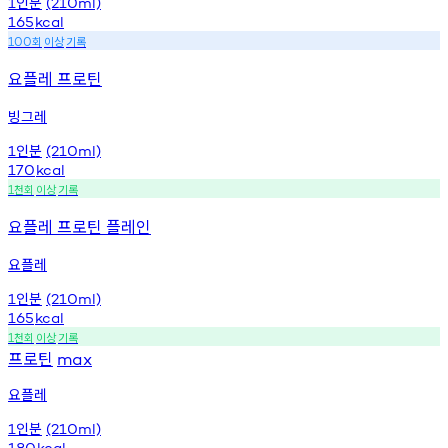
인분
1
(210ml)
165
kcal
회
이상
기록
100
요플레 프로틴
빙그레
인분
1
(210ml)
170
kcal
천회
이상
기록
1
요플레 프로틴 플레인
요플레
인분
1
(210ml)
165
kcal
천회
이상
기록
1
프로틴
max
요플레
인분
1
(210ml)
180
kcal