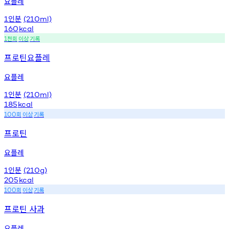
요플레
인분
1
(210ml)
160
kcal
천회
이상
기록
1
프로틴요플레
요플레
인분
1
(210ml)
185
kcal
회
이상
기록
100
프로틴
요플레
인분
1
(210g)
205
kcal
회
이상
기록
100
프로틴 사과
요플레