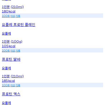
인분
1
(210ml)
180
kcal
회
이상
기록
100
요플레 프로틴 플레인
요플레
인분
1
(100g)
105
kcal
회
이상
기록
100
프로틴 딸바
요플레
인분
1
(210ml)
185
kcal
회
이상
기록
100
프로틴 맥스
요플레