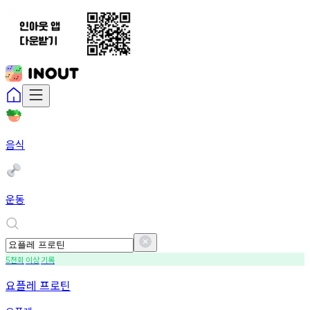
음식
운동
천회
이상
기록
5
요플레 프로틴