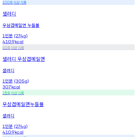
회
이상
기록
100
샐러디
우삼겹메밀면 누들볼
인분
1
(274g)
410.9
kcal
회
미만
기록
50
샐러디 우삼겹메밀면
샐러디
인분
1
(305g)
307
kcal
천회
이상
기록
1
우삼겹메밀면누들볼
샐러디
인분
1
(274g)
410.9
kcal