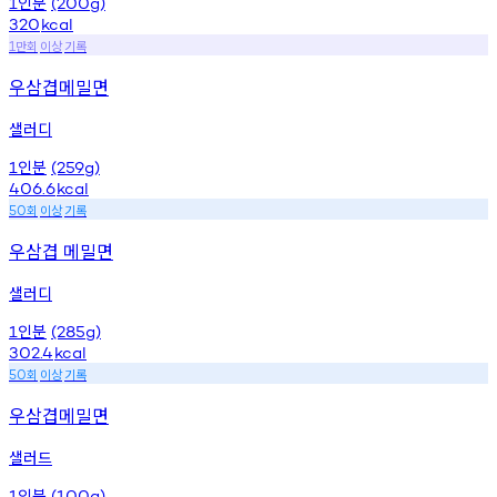
인분
1
(200g)
320
kcal
만회
이상
기록
1
우삼겹메밀면
샐러디
인분
1
(259g)
406.6
kcal
회
이상
기록
50
우삼겹 메밀면
샐러디
인분
1
(285g)
302.4
kcal
회
이상
기록
50
우삼겹메밀면
샐러드
인분
1
(100g)