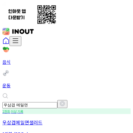
음식
운동
천회
이상
기록
1
우삼겹메밀면샐러드