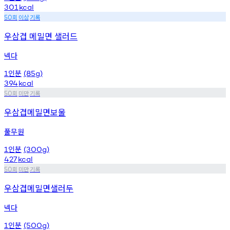
301
kcal
회
이상
기록
50
우삼겹 메밀면 샐러드
넥다
인분
1
(85g)
394
kcal
회
미만
기록
50
우삼겹메밀면보울
풀무원
인분
1
(300g)
427
kcal
회
미만
기록
50
우삼겹메밀면샐러두
넥다
인분
1
(500g)