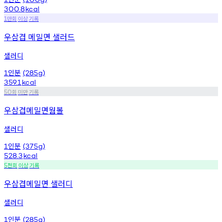
300.8
kcal
만회
이상
기록
1
우삼겹 메밀면 샐러드
샐러디
인분
1
(285g)
359.1
kcal
회
미만
기록
50
우삼겹메밀면웜볼
샐러디
인분
1
(375g)
528.3
kcal
천회
이상
기록
5
우삼겹메밀면 샐러디
샐러디
인분
1
(285g)