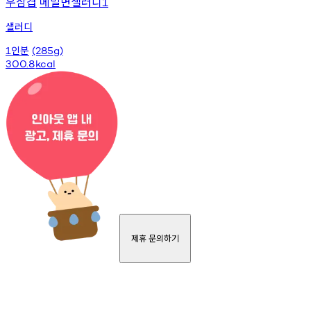
우삼겹
메밀면샐러디
1
샐러디
인분
1
(285g)
300.8
kcal
제휴 문의하기