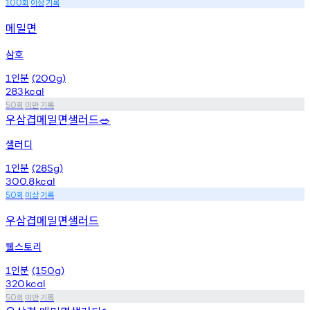
회
이상
기록
100
메밀면
삼호
인분
1
(200g)
283
kcal
회
미만
기록
50
우삼겹메밀면샐러드
🥗
샐러디
인분
1
(285g)
300.8
kcal
회
이상
기록
50
우삼겹메밀면샐러드
웰스토리
인분
1
(150g)
320
kcal
회
미만
기록
50