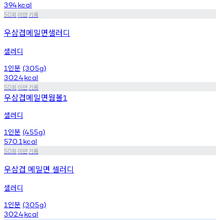
394
kcal
회
미만
기록
50
우삼겹메밀면샐러디
샐러디
인분
1
(305g)
302.4
kcal
회
미만
기록
50
우삼겹메밀면웜볼
1
샐러디
인분
1
(455g)
570.1
kcal
회
미만
기록
50
우삼겹 메밀면 셀러디
샐러디
인분
1
(305g)
302.4
kcal