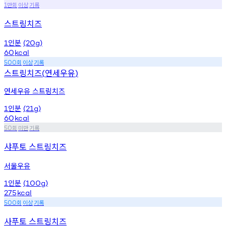
만회
이상
기록
1
스트링치즈
인분
1
(20g)
60
kcal
회
이상
기록
500
스트링치즈
연세우유
(
)
연세우유 스트링치즈
인분
1
(21g)
60
kcal
회
미만
기록
50
샤푸토 스트링치즈
서울우유
인분
1
(100g)
275
kcal
회
이상
기록
500
사푸토 스트링치즈