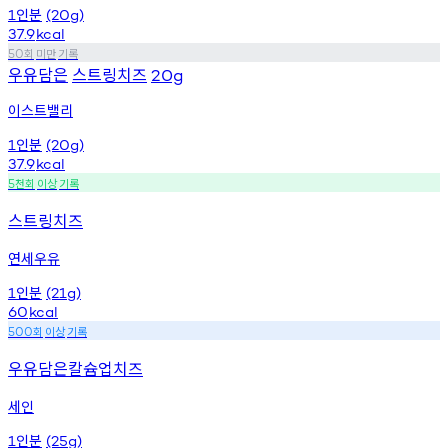
인분
1
(20g)
37.9
kcal
회
미만
기록
50
우유담은
스트링치즈
20g
이스트밸리
인분
1
(20g)
37.9
kcal
천회
이상
기록
5
스트링치즈
연세우유
인분
1
(21g)
60
kcal
회
이상
기록
500
우유담은칼슘업치즈
세인
인분
1
(25g)