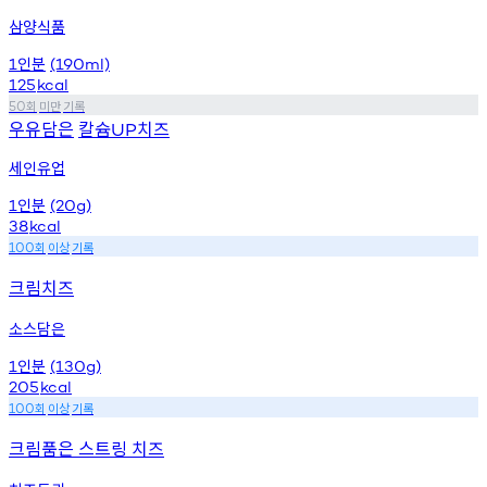
삼양식품
인분
1
(190ml)
125
kcal
회
미만
기록
50
우유담은
칼슘
치즈
UP
세인유업
인분
1
(20g)
38
kcal
회
이상
기록
100
크림치즈
소스담은
인분
1
(130g)
205
kcal
회
이상
기록
100
크림품은 스트링 치즈