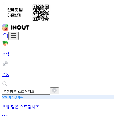
음식
운동
회
이상
기록
500
우유 담은 스트링치즈