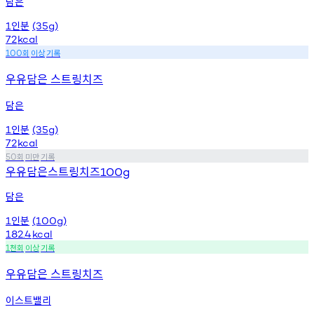
담은
인분
1
(35g)
72
kcal
회
이상
기록
100
우유담은 스트링치즈
담은
인분
1
(35g)
72
kcal
회
미만
기록
50
우유담은스트링치즈
100g
담은
인분
1
(100g)
182.4
kcal
천회
이상
기록
1
우유담은 스트링치즈
이스트밸리