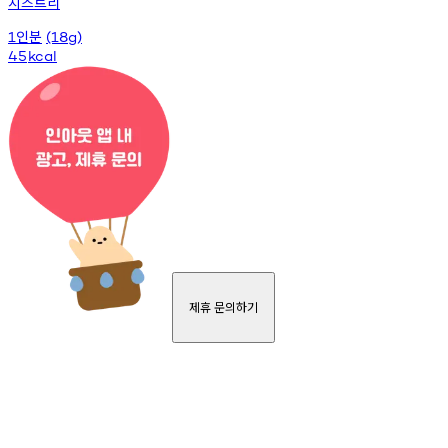
치즈트리
인분
1
(18g)
45
kcal
제휴 문의하기