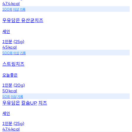
47.4
kcal
회
이상
기록
100
우유담은 유산균치즈
세인
인분
1
(25g)
45
kcal
회
이상
기록
500
스트링치즈
오늘좋은
인분
1
(20g)
50
kcal
회
이상
기록
50
우유담은
칼슘
치즈
UP
세인
인분
1
(25g)
47.4
kcal