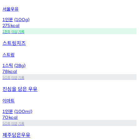
서울우유
인분
1
(100g)
275
kcal
천회
이상
기록
1
스트링치즈
스트링
스틱
1
(28g)
78
kcal
회
미만
기록
50
진심을 담은 우유
이마트
인분
1
(100ml)
70
kcal
회
미만
기록
50
제주담은우유