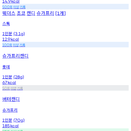
14.9
kcal
회
이상
기록
500
웨더스
초코
캔디
슈가프리
개
[1
]
스톡
인분
1
(3.1g)
12.9
kcal
회
이상
기록
100
슈가프리캔디
롯데
인분
1
(28g)
67
kcal
회
미만
기록
50
버터캔디
슈가프리
인분
1
(70g)
185
kcal