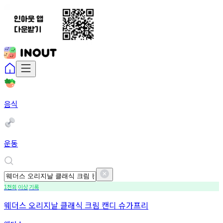
음식
운동
천회
이상
기록
1
웨더스 오리지날 클래식 크림 캔디 슈가프리