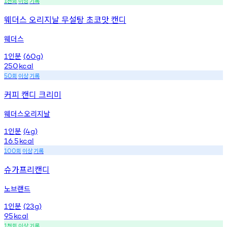
천회
이상
기록
1
웨더스 오리지날 무설탕 초코맛 캔디
웨더스
인분
1
(60g)
250
kcal
회
이상
기록
50
커피 캔디 크리미
웨더스오리지날
인분
1
(4g)
16.5
kcal
회
이상
기록
100
슈가프리캔디
노브랜드
인분
1
(23g)
95
kcal
천회
이상
기록
1