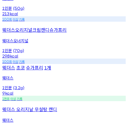
인분
1
(50g)
213
kcal
회
이상
기록
100
웨더스오리지널크림캔디슈가프리
웨더스오너지널
인분
1
(70g)
298
kcal
회
이상
기록
100
웨더스
초코
슈가프리
개
1
웨더스
인분
1
(3.2g)
9
kcal
천회
이상
기록
1
웨더스 오리지날 무설탕 캔디
웨더스