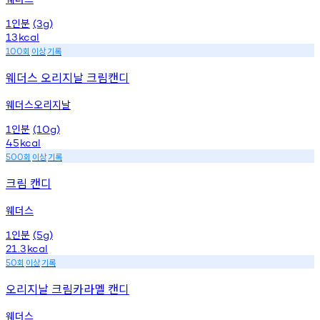
인분
1
(3g)
13
kcal
회
이상
기록
100
웨더스 오리지날 크림캔디
웨더스오리지날
인분
1
(10g)
45
kcal
회
이상
기록
500
크림 캔디
웨더스
인분
1
(5g)
21.3
kcal
회
이상
기록
50
오리지날 크림카라멜 캔디
웨더스