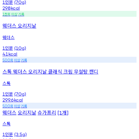
인분
1
(70g)
298
kcal
천회
이상
기록
1
웨더스 오리지날
웨더스
인분
1
(10g)
41
kcal
회
이상
기록
500
스톡 웨더스 오리지날 클래식 크림 무설탕 캔디
스톡
인분
1
(70g)
299.6
kcal
회
이상
기록
500
웨더스
오리지날
슈가프리
개
[1
]
스톡
인분
1
(3.5g)