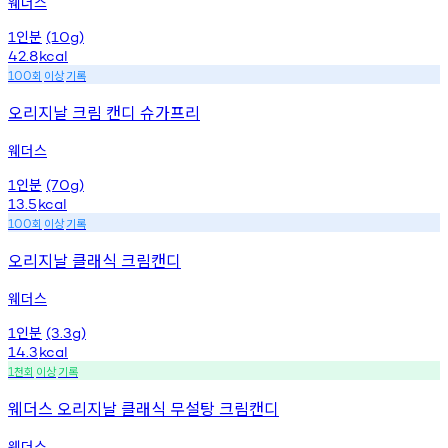
웨더스
인분
1
(10g)
42.8
kcal
회
이상
기록
100
오리지날 크림 캔디 슈가프리
웨더스
인분
1
(70g)
13.5
kcal
회
이상
기록
100
오리지날 클래식 크림캔디
웨더스
인분
1
(3.3g)
14.3
kcal
천회
이상
기록
1
웨더스 오리지날 클래식 무설탕 크림캔디
웨더스