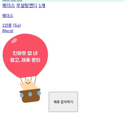
웨더스
무설탕캔디
개
1
웨더스
인분
1
(5g)
8
kcal
제휴 문의하기