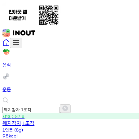
음식
운동
천회
이상
기록
5
웨지감자
조각
1
인분
1
(8g)
9.8
kcal