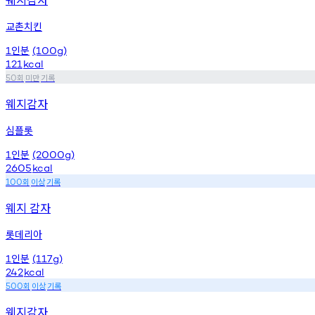
교촌치킨
인분
1
(100g)
121
kcal
회
미만
기록
50
웨지감자
심플롯
인분
1
(2000g)
2605
kcal
회
이상
기록
100
웨지 감자
롯데리아
인분
1
(117g)
242
kcal
회
이상
기록
500
웨지감자