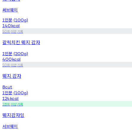
써브웨이
인분
1
(100g)
140
kcal
회
미만
기록
50
갈릭치킨 웨지 감자
인분
1
(200g)
400
kcal
회
미만
기록
50
웨지 감자
8cut
인분
1
(100g)
124
kcal
천회
이상
기록
1
웨지감자잉
서브웨이