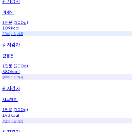
웨지감자
맥케인
인분
1
(100g)
109
kcal
회
이상
기록
50
웨지감자
팀홀튼
인분
1
(200g)
380
kcal
만회
이상
기록
1
웨지감자
서브웨이
인분
1
(100g)
143
kcal
만회
이상
기록
1
웨지감자