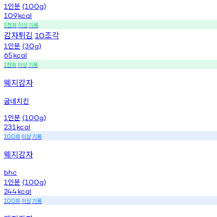
인분
1
(100g)
109
kcal
천회
이상
기록
5
감자튀김
조각
10
인분
1
(30g)
65
kcal
천회
이상
기록
1
웨지감자
굽네치킨
인분
1
(100g)
231
kcal
회
이상
기록
100
웨지감자
bhc
인분
1
(100g)
244
kcal
회
이상
기록
100