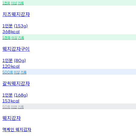
천회
이상
기록
1
치즈웨지감자
인분
1
(153g)
368
kcal
천회
이상
기록
5
웨지감자구이
인분
1
(80g)
120
kcal
회
이상
기록
500
갈릭웨지감자
인분
1
(168g)
153
kcal
회
미만
기록
50
웨지감자
맥케인 웨지감자