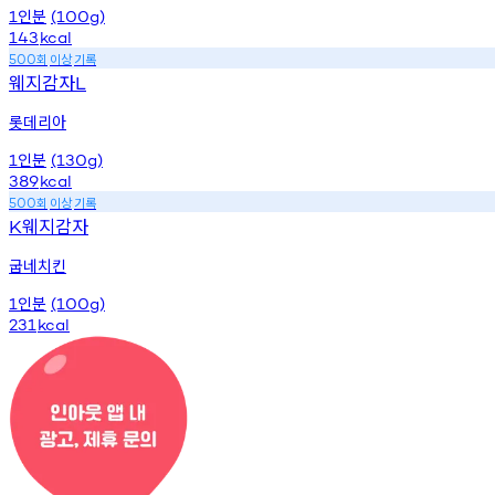
인분
1
(100g)
143
kcal
회
이상
기록
500
웨지감자
L
롯데리아
인분
1
(130g)
389
kcal
회
이상
기록
500
웨지감자
K
굽네치킨
인분
1
(100g)
231
kcal