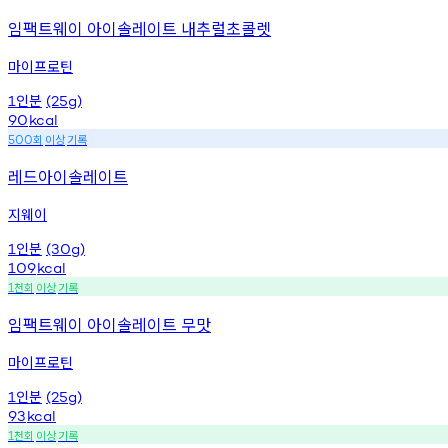
임팩트웨이 아이솔레이트 내추럴초콜렛
마이프로틴
인분
1
(25g)
90
kcal
회
이상
기록
500
레드아이솔레이트
지웨이
인분
1
(30g)
109
kcal
천회
이상
기록
1
임팩트웨이 아이솔레이트 무맛
마이프로틴
인분
1
(25g)
93
kcal
천회
이상
기록
1