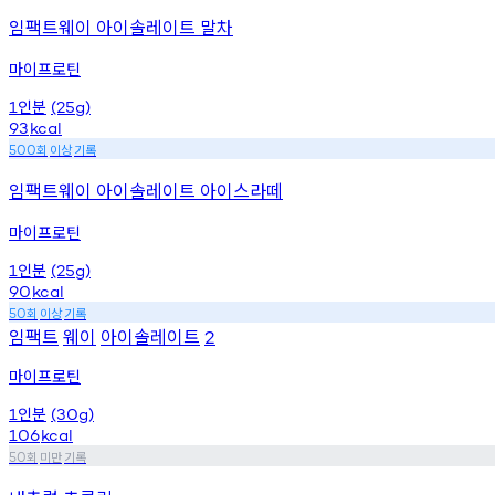
임팩트웨이 아이솔레이트 말차
마이프로틴
인분
1
(25g)
93
kcal
회
이상
기록
500
임팩트웨이 아이솔레이트 아이스라떼
마이프로틴
인분
1
(25g)
90
kcal
회
이상
기록
50
임팩트
웨이
아이솔레이트
2
마이프로틴
인분
1
(30g)
106
kcal
회
미만
기록
50