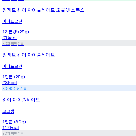
임팩트 웨이 아이솔레이트 초콜렛 스무스
마이프로틴
기본량
1
(25g)
91
kcal
회
미만
기록
50
임팩트 웨이 아이솔레이트
마이프로킨
인분
1
(25g)
93
kcal
회
이상
기록
500
웨이 아이솔레이트
코코랩
인분
1
(30g)
112
kcal
회
미만
기록
50