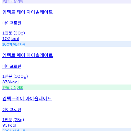
만회
이상
기록
1
임팩트 웨이 아이솔레이트
마이프로틴
인분
1
(30g)
107
kcal
회
이상
기록
100
임팩트 웨이 아이솔레이트
마이프로틴
인분
1
(100g)
373
kcal
천회
이상
기록
1
임팩트웨이 아이솔레이트
마이프로틴
인분
1
(25g)
93
kcal
회
이상
기록
500