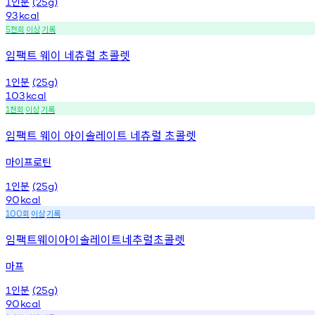
인분
1
(25g)
93
kcal
천회
이상
기록
5
임팩트 웨이 네츄럴 초콜렛
인분
1
(25g)
103
kcal
천회
이상
기록
1
임팩트 웨이 아이솔레이트 네츄럴 초콜렛
마이프로틴
인분
1
(25g)
90
kcal
회
이상
기록
100
임팩트웨이아이솔레이트네추럴초콜렛
마프
인분
1
(25g)
90
kcal