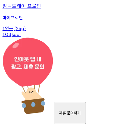
임팩트웨이 프로틴
마이프로틴
인분
1
(25g)
103
kcal
제휴 문의하기