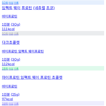
회
이상
기록
50
임팩트
웨이
프로틴
네츄럴
초코
(
)
마이프로틴
인분
1
(30g)
111
kcal
회
미만
기록
50
다크초콜렛
마이프로틴 임팩트 웨이프로틴
인분
1
(30g)
112
kcal
천회
이상
기록
1
마이프로틴 임팩트 웨이 프로틴 초콜렛
마이프로틴
인분
1
(25g)
97
kcal
만회
이상
기록
1