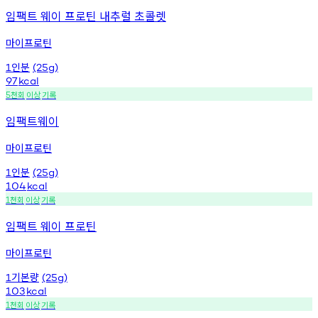
임팩트 웨이 프로틴 내추럴 초콜렛
마이프로틴
인분
1
(25g)
97
kcal
천회
이상
기록
5
임팩트웨이
마이프로틴
인분
1
(25g)
104
kcal
천회
이상
기록
1
임팩트 웨이 프로틴
마이프로틴
기본량
1
(25g)
103
kcal
천회
이상
기록
1