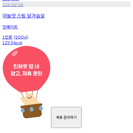
회
미만
기록
50
마늘맛 스팀 닭가슴살
잇메이트
인분
1
(100g)
123.5
kcal
제휴 문의하기