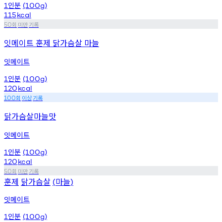
인분
1
(100g)
115
kcal
회
미만
기록
50
잇메이트 훈제 닭가슴살 마늘
잇메이트
인분
1
(100g)
120
kcal
회
이상
기록
100
닭가슴살마늘맛
잇메이트
인분
1
(100g)
120
kcal
회
미만
기록
50
훈제
닭가슴살
마늘
(
)
잇메이트
인분
1
(100g)