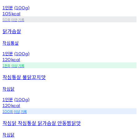
인분
1
(100g)
105
kcal
회
미만
기록
50
닭가슴살
작심통살
인분
1
(100g)
120
kcal
천회
이상
기록
1
작심통살 불닭꼬치맛
작심닭
인분
1
(100g)
120
kcal
회
이상
기록
100
작심닭 작심통살 닭가슴살 안동찜닭맛
작심닭