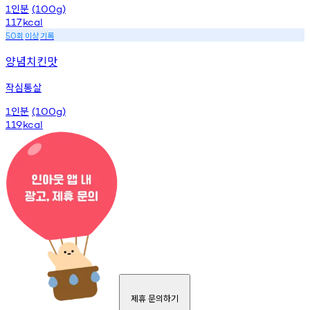
인분
1
(100g)
117
kcal
회
이상
기록
50
양념치킨맛
작심통살
인분
1
(100g)
119
kcal
제휴 문의하기