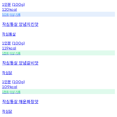
인분
1
(100g)
120
kcal
회
이상
기록
50
작심통살 양념치킨맛
작심통살
인분
1
(100g)
119
kcal
천회
이상
기록
1
작심통살 양념갈비맛
작심닭
인분
1
(100g)
109
kcal
천회
이상
기록
1
작심통살 매운짜장맛
작심닭