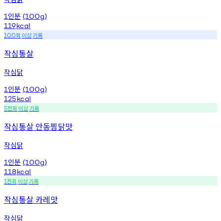
인분
1
(100g)
119
kcal
회
이상
기록
100
작심통살
작심닭
인분
1
(100g)
125
kcal
천회
이상
기록
5
작심통살 안동찜닭맛
작심닭
인분
1
(100g)
118
kcal
천회
이상
기록
1
작심통살 카레맛
작심닭