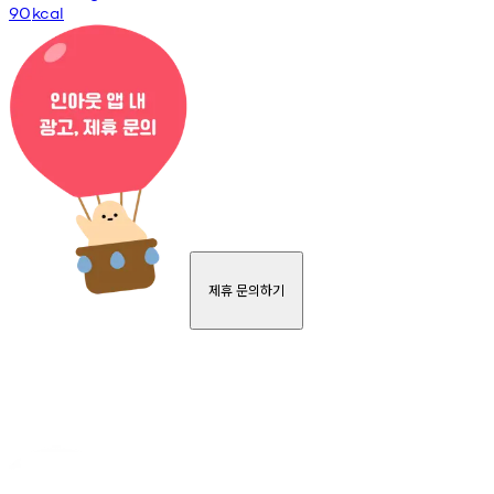
90
kcal
제휴 문의하기