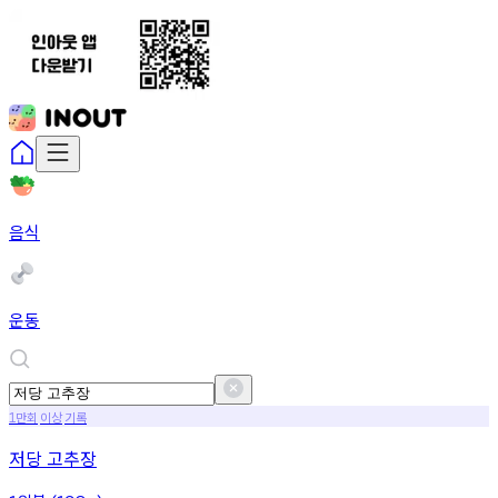
음식
운동
만회
이상
기록
1
저당 고추장