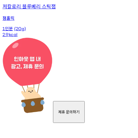
저칼로리 블루베리 스틱잼
잼홀릭
인분
1
(20g)
2.9
kcal
제휴 문의하기