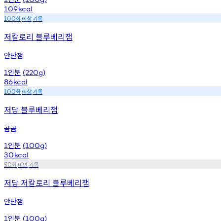
109
kcal
회
이상
기록
100
저칼로리 블루베리잼
안단잼
인분
1
(220g)
86
kcal
회
이상
기록
100
저당 블루베리잼
곰곰
인분
1
(100g)
30
kcal
회
미만
기록
50
저당 저칼로리 블루베리잼
안단잼
인분
1
(100g)