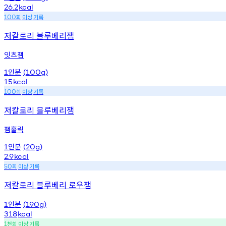
26.2
kcal
회
이상
기록
100
저칼로리 블루베리잼
잇츠잼
인분
1
(100g)
15
kcal
회
이상
기록
100
저칼로리 블루베리잼
잼홀릭
인분
1
(20g)
2.9
kcal
회
이상
기록
50
저칼로리 블루베리 로우잼
인분
1
(190g)
318
kcal
천회
이상
기록
1