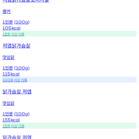
랭커
인분
1
(100g)
105
kcal
천회
이상
기록
1
저염닭가슴살
맛있닭
인분
1
(100g)
115
kcal
회
이상
기록
500
닭가슴살 저염
맛있닭
인분
1
(100g)
155
kcal
천회
이상
기록
1
닭가슴살 저염