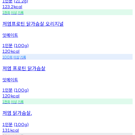
인분
1
(21.2g)
123.2
kcal
천회
이상
기록
1
저염프로틴 닭가슴살 오리지널
잇메이트
인분
1
(100g)
120
kcal
회
이상
기록
100
저염 프로틴 닭가슴살
잇메이트
인분
1
(100g)
120
kcal
천회
이상
기록
1
저염 닭가슴살.
인분
1
(100g)
131
kcal