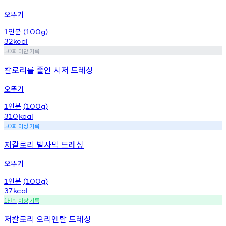
오뚜기
인분
1
(100g)
32
kcal
회
미만
기록
50
칼로리를 줄인 시저 드레싱
오뚜기
인분
1
(100g)
310
kcal
회
이상
기록
50
저칼로리 발사믹 드레싱
오뚜기
인분
1
(100g)
37
kcal
천회
이상
기록
1
저칼로리 오리엔탈 드레싱