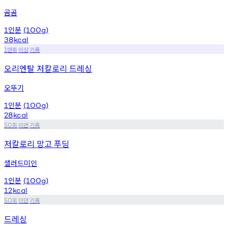
곰곰
인분
1
(100g)
38
kcal
만회
이상
기록
1
오리엔탈 저칼로리 드레싱
오뚜기
인분
1
(100g)
28
kcal
회
미만
기록
50
저칼로리 망고 푸딩
샐러드미인
인분
1
(100g)
12
kcal
회
미만
기록
50
드레싱