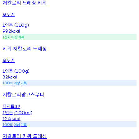
저칼로리 드레싱 키위
오뚜기
인분
1
(310g)
99.2
kcal
천회
이상
기록
1
키위 저칼로리 드레싱
오뚜기
인분
1
(100g)
32
kcal
회
이상
기록
100
저칼로리망고스무디
디저트
39
인분
1
(100ml)
12.4
kcal
회
이상
기록
100
저칼로리 키위 드레싱