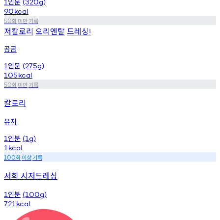
인분
1
(320g)
90
kcal
회
미만
기록
50
저칼로리
오리엔탈
드레싱
!
곰곰
인분
1
(275g)
105
kcal
회
미만
기록
50
칼로리
유저
인분
1
(1g)
1
kcal
회
이상
기록
100
서희 시저드레싱
인분
1
(100g)
721
kcal