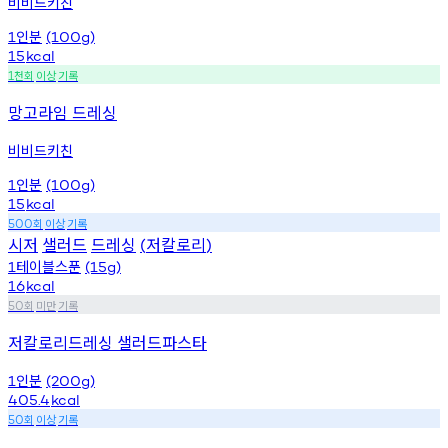
비비드키친
인분
1
(100g)
15
kcal
천회
이상
기록
1
망고라임 드레싱
비비드키친
인분
1
(100g)
15
kcal
회
이상
기록
500
시저
샐러드
드레싱
저칼로리
(
)
테이블스푼
1
(15g)
16
kcal
회
미만
기록
50
저칼로리드레싱 샐러드파스타
인분
1
(200g)
405.4
kcal
회
이상
기록
50