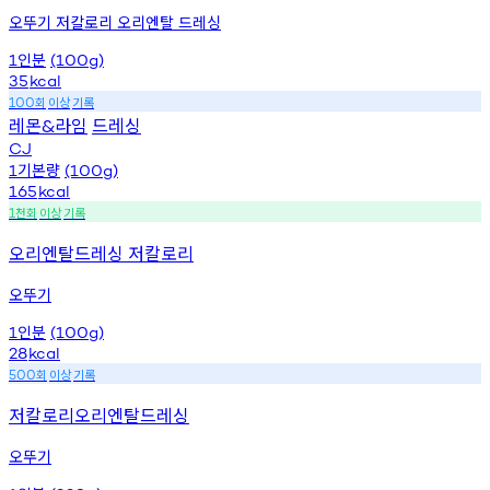
오뚜기 저칼로리 오리엔탈 드레싱
인분
1
(100g)
35
kcal
회
이상
기록
100
레몬
라임
드레싱
&
CJ
기본량
1
(100g)
165
kcal
천회
이상
기록
1
오리엔탈드레싱 저칼로리
오뚜기
인분
1
(100g)
28
kcal
회
이상
기록
500
저칼로리오리엔탈드레싱
오뚜기