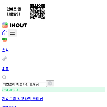
음식
운동
천회
이상
기록
1
저칼로리 망고라임 드레싱