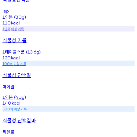
Isp
인분
1
(30g)
110
kcal
만회
이상
기록
1
식물성 기름
테이블스푼
1
(13.6g)
120
kcal
회
이상
기록
100
식물성 단백질
마이밀
인분
1
(40g)
140
kcal
회
이상
기록
500
식물성 단백질바
씨알로