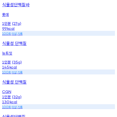
식물성단백질바
롯데
인분
1
(27g)
99
kcal
회
이상
기록
100
식물성 단백질
뉴트잇
인분
1
(35g)
145
kcal
회
이상
기록
100
식물성 단백질
CGN
인분
1
(32g)
130
kcal
회
이상
기록
100
식물성단백질