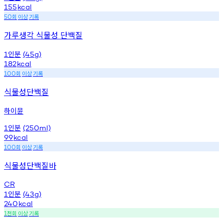
155
kcal
회
이상
기록
50
가루생각 식물성 단백질
인분
1
(45g)
182
kcal
회
이상
기록
100
식물성단백질
하이뮨
인분
1
(250ml)
99
kcal
회
이상
기록
100
식물성단백질바
CR
인분
1
(43g)
240
kcal
천회
이상
기록
1