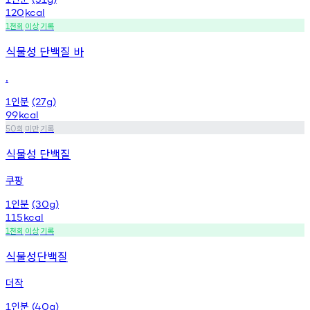
120
kcal
천회
이상
기록
1
식물성 단백질 바
.
인분
1
(27g)
99
kcal
회
미만
기록
50
식물성 단백질
쿠팡
인분
1
(30g)
115
kcal
천회
이상
기록
1
식물성단백질
더작
인분
1
(40g)