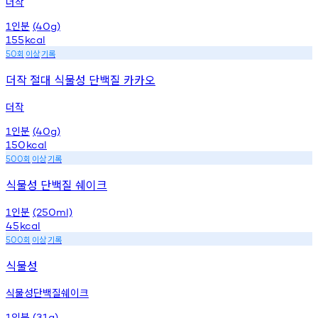
더작
인분
1
(40g)
155
kcal
회
이상
기록
50
더작 절대 식물성 단백질 카카오
더작
인분
1
(40g)
150
kcal
회
이상
기록
500
식물성 단백질 쉐이크
인분
1
(250ml)
45
kcal
회
이상
기록
500
식물성
식물성단백질쉐이크
인분
1
(31g)