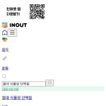
음식
운동
천회
이상
기록
1
절대 식물성 단백질