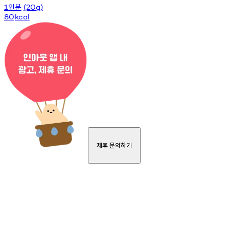
인분
1
(20g)
80
kcal
제휴 문의하기