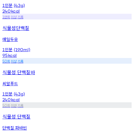
인분
1
(43g)
240
kcal
만회
이상
기록
1
식물성단백질
매일두유
인분
1
(190ml)
95
kcal
회
이상
기록
50
식물성 단백질바
씨알푸드
인분
1
(43g)
240
kcal
회
미만
기록
50
식물성 단백질
단백질 파바빈