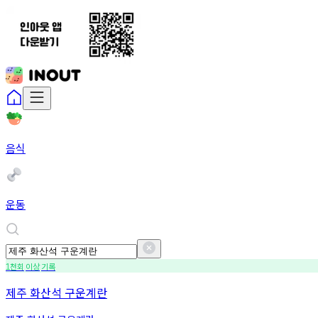
음식
운동
천회
이상
기록
1
제주 화산석 구운계란