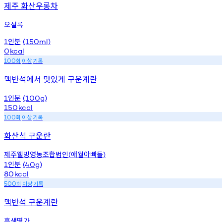
제주 화산우롱차
오설록
인분
1
(150ml)
0
kcal
회
이상
기록
100
맥반석에서 맛있게 구운계란
인분
1
(100g)
150
kcal
회
이상
기록
100
화산석 구운란
제주웰빙영농조합법인
애월아빠들
(
)
인분
1
(40g)
80
kcal
회
이상
기록
500
맥반석 구운계란
흥생명가