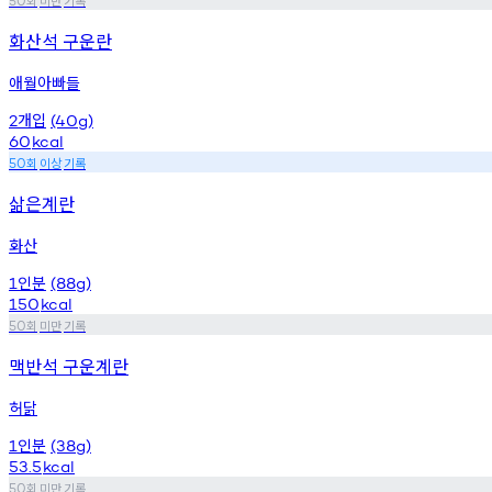
50
화산석 구운란
애월아빠들
개입
2
(40g)
60
kcal
회
이상
기록
50
삶은계란
화산
인분
1
(88g)
150
kcal
회
미만
기록
50
맥반석 구운계란
허닭
인분
1
(38g)
53.5
kcal
회
미만
기록
50