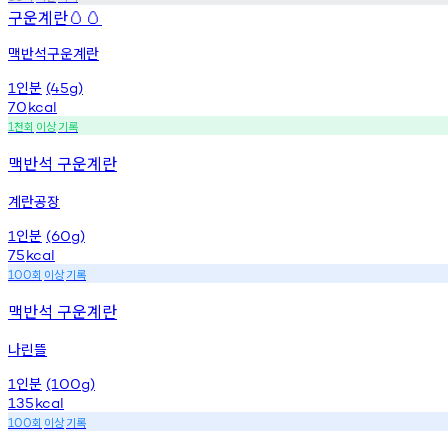
구운계란
🥚🥚
맥반석구운계란
인분
1
(45g)
70
kcal
천회
이상
기록
1
맥반석 구운계란
계란공장
인분
1
(60g)
75
kcal
회
이상
기록
100
맥반석 구운계란
나린뜰
인분
1
(100g)
135
kcal
회
이상
기록
100