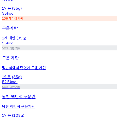
인분
1
(35g)
55
kcal
만회
이상
기록
10
구운계란
개
대형
1
(35g)
55
kcal
회
미만
기록
50
구운 계란
맥반석에서 맛있게 구운 계란
인분
1
(35g)
52.5
kcal
회
미만
기록
50
당찬 맥반석 구운란
당진 맥반석 구운계란
인분
1
(105g)