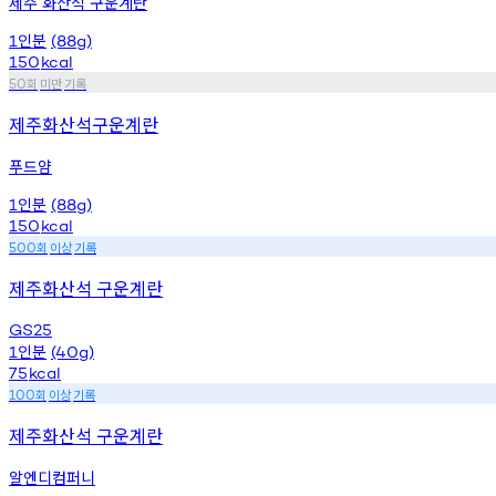
제주 화산석 구운계란
인분
1
(88g)
150
kcal
회
미만
기록
50
제주화산석구운계란
푸드얌
인분
1
(88g)
150
kcal
회
이상
기록
500
제주화산석 구운계란
GS25
인분
1
(40g)
75
kcal
회
이상
기록
100
제주화산석 구운계란
알엔디컴퍼니