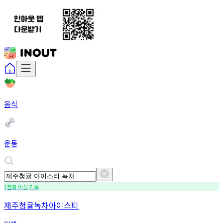
음식
운동
천회
이상
기록
1
제주청귤녹차아이스티