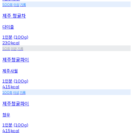
회
이상
기록
500
제주 청귤차
다미즐
인분
1
(100g)
230
kcal
회
미만
기록
50
제주청귤파이
제주사월
인분
1
(100g)
415
kcal
회
이상
기록
100
제주청귤파이
청우
인분
1
(100g)
415
kcal