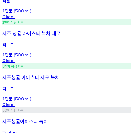
티젠
인분
1
(500ml)
0
kcal
천회
이상
기록
1
제주 청귤 아이스티 녹차 제로
티로그
인분
1
(500ml)
0
kcal
천회
이상
기록
5
제주청귤 아이스티 제로 녹차
티로그
인분
1
(500ml)
0
kcal
회
미만
기록
50
제주청귤아이스티 녹차
Tealog