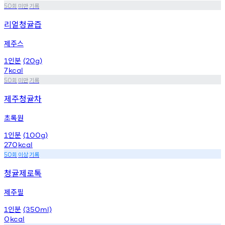
회
미만
기록
50
리얼청귤즙
제주스
인분
1
(20g)
7
kcal
회
미만
기록
50
제주청귤차
초록원
인분
1
(100g)
270
kcal
회
이상
기록
50
청귤제로톡
제주필
인분
1
(350ml)
0
kcal