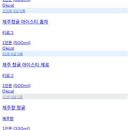
0
kcal
회
이상
기록
100
제주청귤 아이스티 홍차
티로그
인분
1
(500ml)
0
kcal
회
이상
기록
50
제주 청귤 아이스티 제로
티로그
인분
1
(500ml)
0
kcal
회
미만
기록
50
제주향 청귤
제주향
인분
1
(330ml)