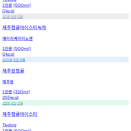
인분
1
(500ml)
0
kcal
회
미만
기록
50
제주청귤아이스티녹차
에이치케이이노엔
인분
1
(500ml)
0
kcal
회
이상
기록
100
제주랑청귤
제주랑
인분
1
(320ml)
255
kcal
천회
이상
기록
1
제주청귤아이스티
Tealog
인분
1
(500ml)