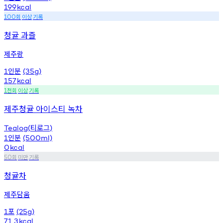
199
kcal
회
이상
기록
100
청귤 과즐
제주랑
인분
1
(35g)
157
kcal
천회
이상
기록
1
제주청귤 아이스티 녹차
티로그
Tealog(
)
인분
1
(500ml)
0
kcal
회
미만
기록
50
청귤차
제주담움
포
1
(25g)
71.3
kcal