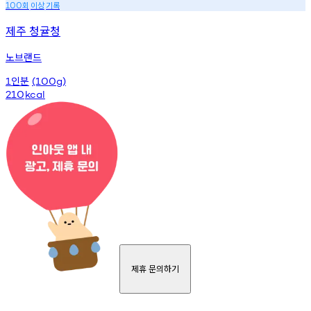
회
이상
기록
100
제주 청귤청
노브랜드
인분
1
(100g)
210
kcal
제휴 문의하기