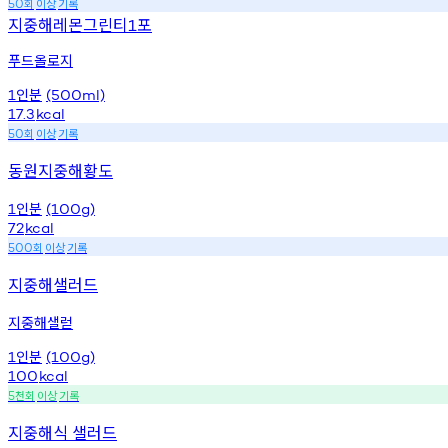
회
이상
기록
50
지중해레몬그린티
포
1
푸드올로지
인분
1
(500ml)
17.3
kcal
회
이상
기록
50
동원지중해황도
인분
1
(100g)
72
kcal
회
이상
기록
500
지중해샐러드
지중해샐럳
인분
1
(100g)
100
kcal
천회
이상
기록
5
지중해식 샐러드