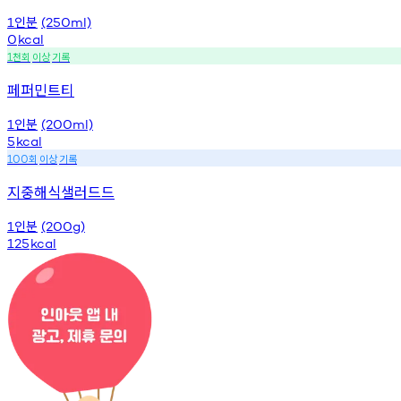
인분
1
(250ml)
0
kcal
천회
이상
기록
1
페퍼민트티
인분
1
(200ml)
5
kcal
회
이상
기록
100
지중해식샐러드드
인분
1
(200g)
125
kcal