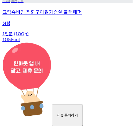
회
미만
기록
50
그릭슈바인 직화구이닭가슴살 블랙페퍼
삼립
인분
1
(100g)
105
kcal
제휴 문의하기