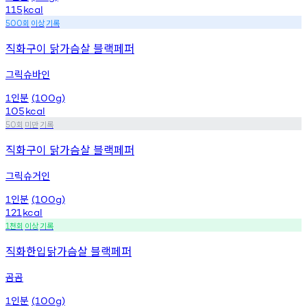
115
kcal
회
이상
기록
500
직화구이 닭가슴살 블랙페퍼
그릭슈바인
인분
1
(100g)
105
kcal
회
미만
기록
50
직화구이 닭가슴살 블랙페퍼
그릭슈거인
인분
1
(100g)
121
kcal
천회
이상
기록
1
직화한입닭가슴살 블랙페퍼
곰곰
인분
1
(100g)