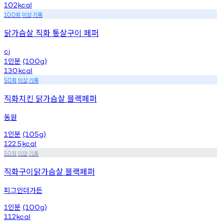
102
kcal
회
이상
기록
100
닭가슴살 직화 통살구이 페퍼
cj
인분
1
(100g)
130
kcal
회
이상
기록
50
직화치킨 닭가슴살 블랙페퍼
동원
인분
1
(105g)
122.5
kcal
회
미만
기록
50
직화구이닭가슴살 블랙페퍼
피그인더가든
인분
1
(100g)
112
kcal