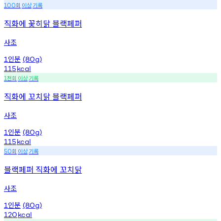
회
이상
기록
100
직화에 꽃히닭 블랙페퍼
사조
인분
1
(80g)
115
kcal
천회
이상
기록
1
직화에 꼬치닭 블랙페퍼
사조
인분
1
(80g)
115
kcal
회
이상
기록
50
블랙페퍼 직화에 꼬치닭
사조
인분
1
(80g)
120
kcal