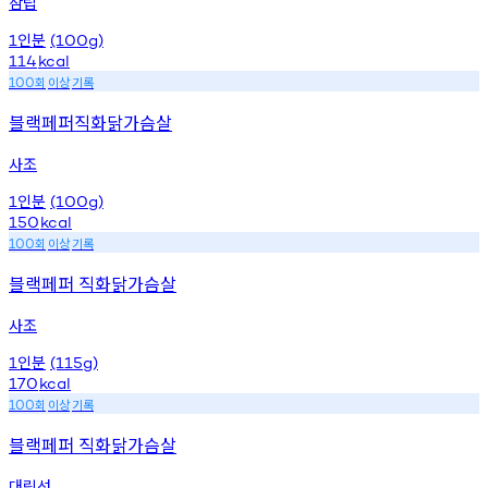
삼립
인분
1
(100g)
114
kcal
회
이상
기록
100
블랙페퍼직화닭가슴살
사조
인분
1
(100g)
150
kcal
회
이상
기록
100
블랙페퍼 직화닭가슴살
사조
인분
1
(115g)
170
kcal
회
이상
기록
100
블랙페퍼 직화닭가슴살
대림선