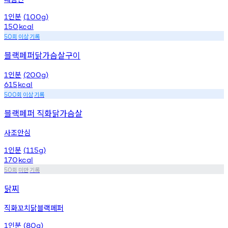
인분
1
(100g)
150
kcal
회
이상
기록
50
블랙페퍼닭가슴살구이
인분
1
(200g)
615
kcal
회
이상
기록
500
블랙페퍼 직화닭가슴살
사조안심
인분
1
(115g)
170
kcal
회
미만
기록
50
닭찌
직화꼬치닭블랙페퍼
인분
1
(80g)