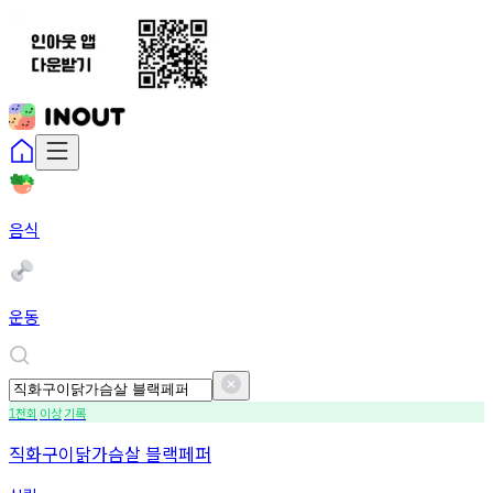
음식
운동
천회
이상
기록
1
직화구이닭가슴살 블랙페퍼