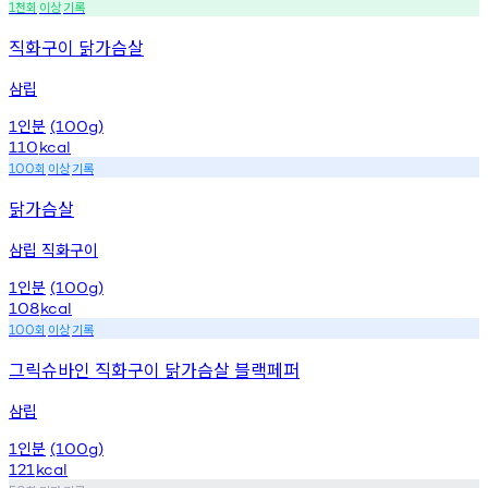
천회
이상
기록
1
직화구이 닭가슴살
삼립
인분
1
(100g)
110
kcal
회
이상
기록
100
닭가슴살
삼립 직화구이
인분
1
(100g)
108
kcal
회
이상
기록
100
그릭슈바인 직화구이 닭가슴살 블랙페퍼
삼립
인분
1
(100g)
121
kcal