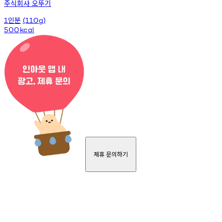
주식회사 오뚜기
인분
1
(110g)
500
kcal
제휴 문의하기