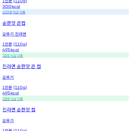
인분
1
(110g)
300
kcal
회
이상
기록
100
순한맛 큰컵
오뚜기 진라면
인분
1
(110g)
495
kcal
천회
이상
기록
1
진라면 순한맛 큰 컵
오뚜기
인분
1
(110g)
495
kcal
천회
이상
기록
1
진라면 순한맛 컵
오뚜기
인분
1
(110g)