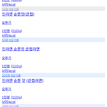
495
kcal
회
미만
기록
50
진라면
순한맛
큰컵
(
)
오뚜기
인분
1
(110g)
495
kcal
회
이상
기록
50
진라면 순한맛 큰컵라면
오뚜기
인분
1
(110g)
495
kcal
회
이상
기록
100
진라면
순한
맛
큰컵라면
(
)
오뚜기
인분
1
(110g)
495
kcal
만회
이상
기록
1