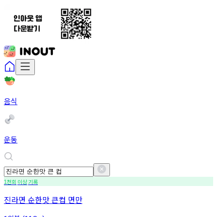
음식
운동
천회
이상
기록
1
진라면 순한맛 큰컵 면만