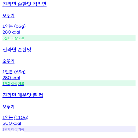
진라면 순한맛 컵라면
오뚜기
인분
1
(65g)
280
kcal
천회
이상
기록
5
진라면 순한맛
오뚜기
인분
1
(65g)
280
kcal
천회
이상
기록
1
진라면 매운맛 큰 컵
오뚜기
인분
1
(110g)
500
kcal
만회
이상
기록
1