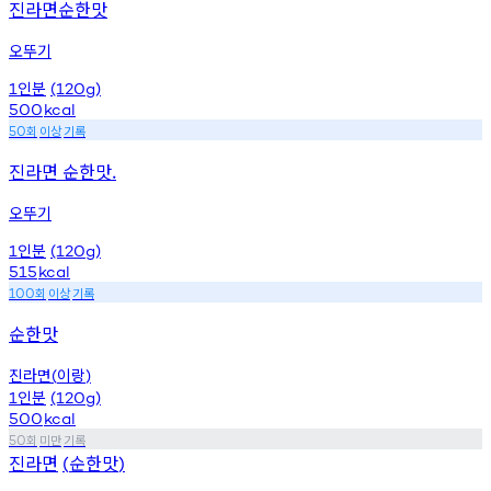
진라면순한맛
오뚜기
인분
1
(120g)
500
kcal
회
이상
기록
50
진라면 순한맛.
오뚜기
인분
1
(120g)
515
kcal
회
이상
기록
100
순한맛
진라면
이랑
(
)
인분
1
(120g)
500
kcal
회
미만
기록
50
진라면
순한맛
(
)