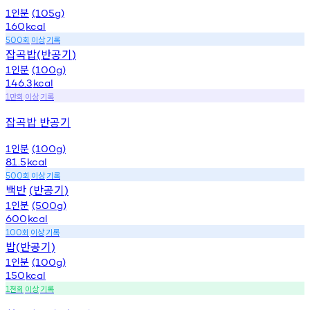
인분
1
(105g)
160
kcal
회
이상
기록
500
잡곡밥
반공기
(
)
인분
1
(100g)
146.3
kcal
만회
이상
기록
1
잡곡밥 반공기
인분
1
(100g)
81.5
kcal
회
이상
기록
500
백반
반공기
(
)
인분
1
(500g)
600
kcal
회
이상
기록
100
밥
반공기
(
)
인분
1
(100g)
150
kcal
천회
이상
기록
1