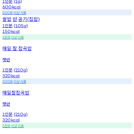
인분
1
(1g)
600
kcal
회
이상
기록
500
쌀밥
반
공기
집밥
(
)
인분
1
(105g)
150
kcal
천회
이상
기록
5
매일 찰 잡곡밥
햇반
인분
1
(210g)
320
kcal
회
이상
기록
500
매일찰잡곡밥
햇반
인분
1
(210g)
320
kcal
천회
이상
기록
5