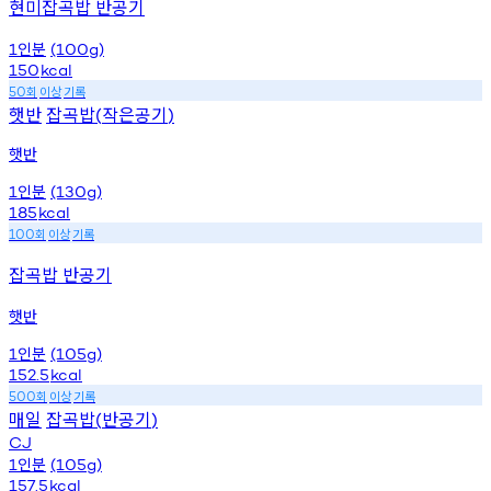
현미잡곡밥 반공기
인분
1
(100g)
150
kcal
회
이상
기록
50
햇반
잡곡밥
작은공기
(
)
햇반
인분
1
(130g)
185
kcal
회
이상
기록
100
잡곡밥 반공기
햇반
인분
1
(105g)
152.5
kcal
회
이상
기록
500
매일
잡곡밥
반공기
(
)
CJ
인분
1
(105g)
157.5
kcal