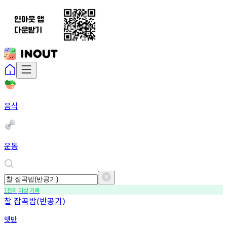
음식
운동
천회
이상
기록
1
찰
잡곡밥
반공기
(
)
햇반