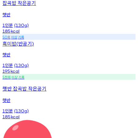
잡곡밥 작은공기
햇반
인분
1
(130g)
185
kcal
회
이상
기록
50
흑미밥
반공기
(
)
햇반
인분
1
(130g)
195
kcal
천회
이상
기록
5
햇반 잡곡밥 작은공기
햇반
인분
1
(130g)
185
kcal