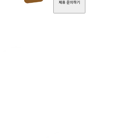
제휴 문의하기