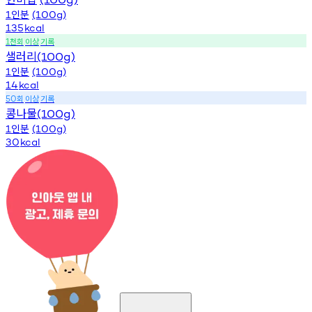
인분
1
(100g)
135
kcal
천회
이상
기록
1
샐러리
(100g)
인분
1
(100g)
14
kcal
회
이상
기록
50
콩나물
(100g)
인분
1
(100g)
30
kcal