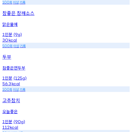
회
이상
기록
100
참좋은 참깨소스
맑은물에
인분
1
(9g)
30
kcal
회
이상
기록
500
두부
참좋은연두부
인분
1
(125g)
56.3
kcal
회
이상
기록
100
고추참치
오늘좋은
인분
1
(90g)
112
kcal