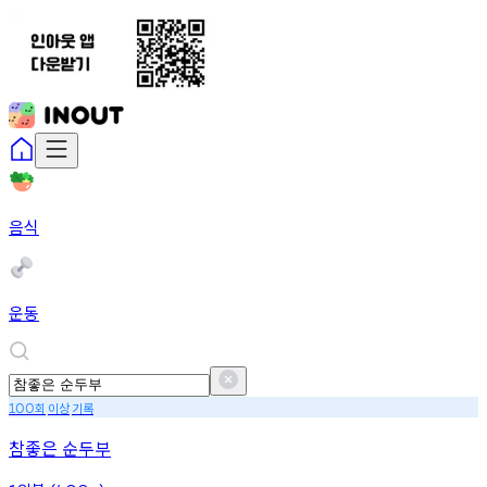
음식
운동
회
이상
기록
100
참좋은 순두부