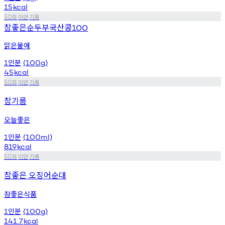
15
kcal
회
미만
기록
50
참좋은순두부국산콩
100
맑은물에
인분
1
(100g)
45
kcal
회
미만
기록
50
참기름
오늘좋은
인분
1
(100ml)
819
kcal
회
미만
기록
50
참좋은 오징어순대
참좋은식품
인분
1
(100g)
141.7
kcal