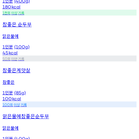
인분
1
(400g)
180
kcal
천회
이상
기록
1
참좋은 순두부
맑은물에
인분
1
(100g)
45
kcal
회
미만
기록
50
참좋은게맛살
참좋은
인분
1
(85g)
100
kcal
회
이상
기록
100
맑은물에참좋은순두부
맑은물에
인분
1
(400g)