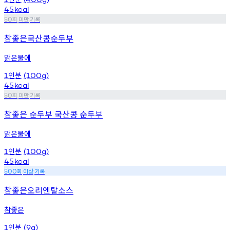
45
kcal
회
미만
기록
50
참좋은국산콩순두부
맑은물에
인분
1
(100g)
45
kcal
회
미만
기록
50
참좋은 순두부 국산콩 순두부
맑은물에
인분
1
(100g)
45
kcal
회
이상
기록
500
참좋은오리엔탈소스
참좋은
인분
1
(9g)