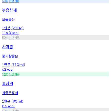
회
이상
기록
50
볶음참깨
오늘좋은
인분
1
(200g)
1140
kcal
회
미만
기록
50
사과즙
풍기참좋은
인분
1
(110ml)
62
kcal
천회
이상
기록
1
홍삼액
참좋은홍삼
인분
1
(90ml)
8.5
kcal
회
미만
기록
50