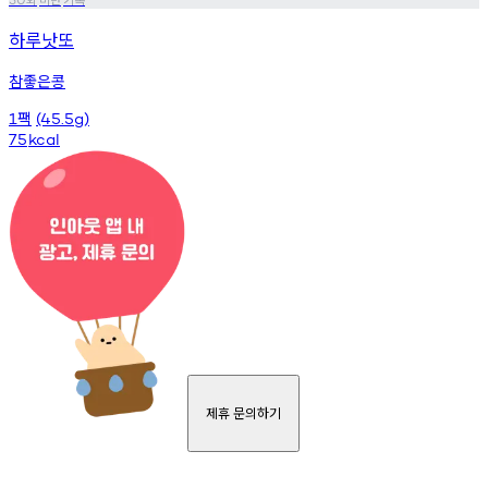
하루낫또
참좋은콩
팩
1
(45.5g)
75
kcal
제휴 문의하기