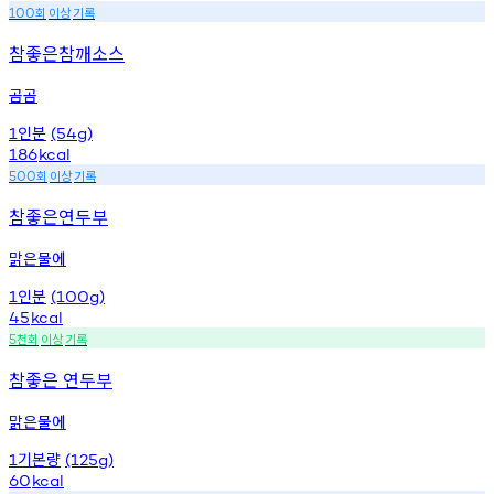
회
이상
기록
100
참좋은참깨소스
곰곰
인분
1
(54g)
186
kcal
회
이상
기록
500
참좋은연두부
맑은물에
인분
1
(100g)
45
kcal
천회
이상
기록
5
참좋은 연두부
맑은물에
기본량
1
(125g)
60
kcal